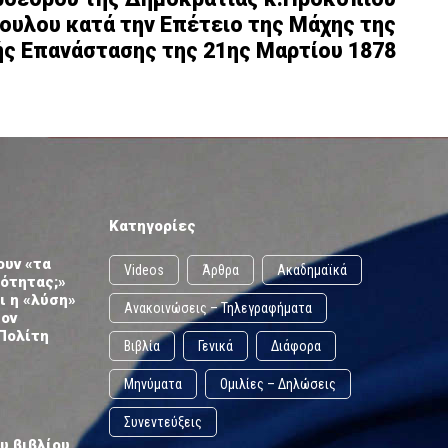
υλου κατά την Επέτειο της Μάχης της
ς Επανάστασης της 21ης Μαρτίου 1878
Κατηγορίες
ουν «τα
Videos
Άρθρα
Ακαδημαϊκά
ωότητας;»
ι η «λύση»
Ανακοινώσεις – Τηλεγραφήματα
τον
Πολίτη
Βιβλία
Γενικά
Διάφορα
Μηνύματα
Ομιλίες – Δηλώσεις
Συνεντεύξεις
υ βιβλίου