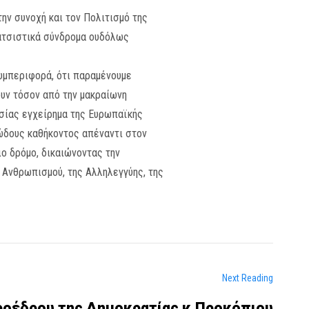
την συνοχή και τον Πολιτισμό της
ρατσιστικά σύνδρομα ουδόλως
συμπεριφορά, ότι παραμένουμε
υν τόσον από την μακραίωνη
ασίας εγχείρημα της Ευρωπαϊκής
ιώδους καθήκοντος απέναντι στον
ο δρόμο, δικαιώνοντας την
υ Ανθρωπισμού, της Αλληλεγγύης, της
Next Reading
οέδρου της Δημοκρατίας κ.Προκόπιου