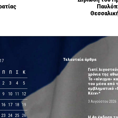
ρατίας
Παυλόπο
Θεσσαλική
Τελευταία άρθρα
17
Γιατί λιγοστεύ
Π
Π
Σ
Κ
χρόνια της αθ
Το «αίνιγμα» κα
2
3
4
5
του μέσα από 
εμβληματικό «
Κέιν»*
9
10
11
12
3 Αυγούστου 2026
16
17
18
19
23
24
25
26
Η 4η έκδοση το