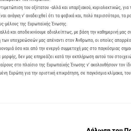
ντιμετώπιση του οξύτατου -αλλά και υπαρξιακού, κυριολεκτικώς, για 
ναι ανάγκη ν’ αναδειχθεί ότι τα φοβικά και, πολύ περισσότερο, τα 
ους-μέλους της Ευρωπαϊκής Ένωσης.
ι αλλά και αποδεικνύουμε αδιαλείπτως, με βάση την καθημερινή μας 
 των υποχρεώσεών μας απέναντι στον Άνθρωπο, οι οποίες απορρέο
ηρονομιά όσο και από την ενεργό συμμετοχή μας στο παγκόσμιας σημ
ε μορφής, δεν μας επηρεάζει κατά την εκπλήρωση αυτού του στοιχε
αίρους στο πλαίσιο της Ευρωπαϊκής Ένωσης ν’ ακολουθήσουν τον ίδι
μένη Ευρώπη για την οριστική επικράτηση, σε παγκόσμια κλίμακα, το
Δήλωση του Πρ