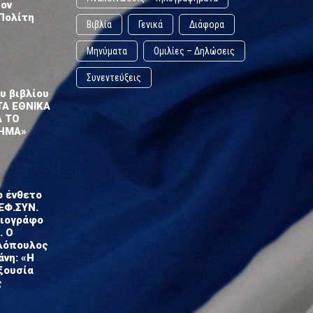
τον
Πολίτη
Βιβλία
Γενικά
Διάφορα
Μηνύματα
Ομιλίες – Δηλώσεις
Συνεντεύξεις
υ βιβλίου
ΤΑ ΕΘΝΙΚΑ
Α ΤΟ
ΗΜΑ»
ο ένθετο
ΕΦ.ΣΥΝ.
σιογράφο
. Ο
λόπουλος
άνη: «Η
ξουσία
ς