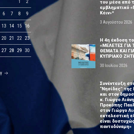
1
2
του μέσα από 
εμβληματικό «
Κέιν»*
6
7
8
9
3 Αυγούστου 2026
13
14
15
16
20
21
22
23
Η 4η έκδοση το
«ΜΕΛΕΤΕΣ ΓΙΑ 
27
28
29
30
ΘΕΜΑΤΑ ΚΑΙ ΓΙ
ΚΥΠΡΙΑΚΟ ΖΗΤ
30 Ιουλίου 2026
υγ
Συνέντευξη στ
“Νησίδες” της 
και στον δημο
κ. Γιώργο Λιάνη
Προκόπης Παυ
στον Γιώργο Λι
εκτελεστική ε
είναι δυστυχώ
παντοδύναμη»