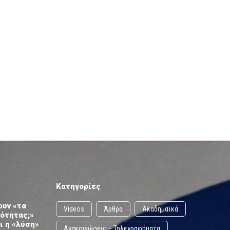
Κατηγορίες
ουν «τα
Videos
Άρθρα
Ακαδημαϊκά
ωότητας;»
ι η «λύση»
Ανακοινώσεις – Τηλεγραφήματα