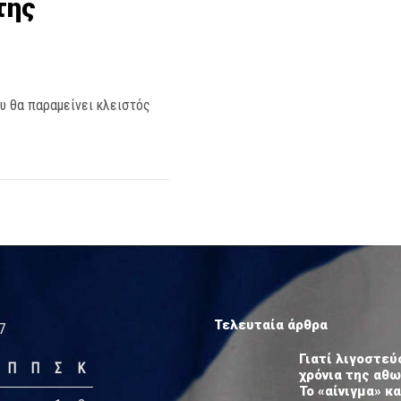
της
ου θα παραμείνει κλειστός
Τελευταία άρθρα
7
Γιατί λιγοστεύ
Π
Π
Σ
Κ
χρόνια της αθ
Το «αίνιγμα» κα