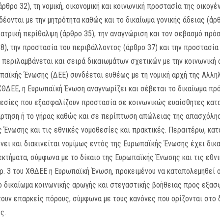
ρθρο 32), τη νομική, οικονομική και κοινωνική προστασία της οικογέ
δέονται με την μητρότητα καθώς και το δικαίωμα γονικής άδειας (άρ
ιατρική περίθαλψη (άρθρο 35), την αναγνώριση και τον σεβασμό πρό
8), την προστασία του περιβάλλοντος (άρθρο 37) και την προστασία 
 περιλαμβάνεται και σειρά δικαιωμάτων σχετικών με την κοινωνική 
παϊκής Ένωσης (ΔΕΕ) συνδέεται ευθέως με τη νομική αρχή της Αλληλ
 ΧΘΔΕΕ, η Ευρωπαϊκή Ένωση αναγνωρίζει και σέβεται το δικαίωμα π
ρεσίες που εξασφαλίζουν προστασία σε κοινωνικώς ευαίσθητες κατα
ξάρτηση ή το γήρας καθώς και σε περίπτωση απώλειας της απασχόλη
 Ένωσης και τις εθνικές νομοθεσίες και πρακτικές. Περαιτέρω, κατά
ει και διακινείται νομίμως εντός της Ευρωπαϊκής Ένωσης έχει δικ
κτήματα, σύμφωνα με το δίκαιο της Ευρωπαϊκής Ένωσης και τις εθνι
αρ. 3 του ΧΘΔΕΕ η Ευρωπαϊκή Ένωση, προκειμένου να καταπολεμηθεί 
το δικαίωμα κοινωνικής αρωγής και στεγαστικής βοήθειας προς εξα
έτουν επαρκείς πόρους, σύμφωνα με τους κανόνες που ορίζονται στο
ς.