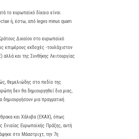
ατά το ευρωπαϊκό δίκαιο είναι
ctae ή, έστω, από leges minus quam
 Κράτους Δικαίου στο ευρωπαϊκό
 τις επιμέρους εκδοχές -τουλάχιστον
) αλλά και της Συνθήκης Λειτουργίας
κώς, θεμελιώδης στο πεδίο της
ρώπη δεν θα δημιουργηθεί δια μιας,
α δημιουργήσουν μια πραγματική
νθρακα και Χάλυβα (ΕΚΑΧ), όπως
ης Ενιαίας Ευρωπαϊκής Πράξης, αυτή
άφηκε στο Μάαστριχτ, την 7η