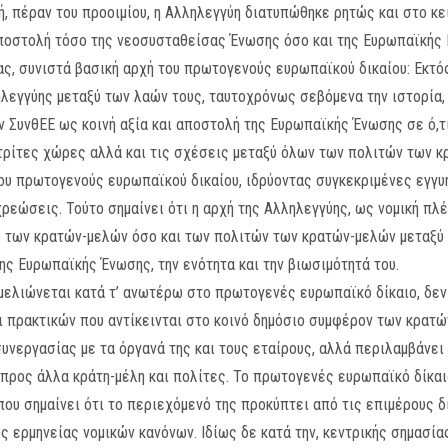
ή, πέραν του προοιμίου, η Αλληλεγγύη διατυπώθηκε ρητώς και στο κ
ποστολή τόσο της νεοσυσταθείσας Ένωσης όσο και της Ευρωπαϊκής Κ
ς, συνιστά βασική αρχή του πρωτογενούς ευρωπαϊκού δικαίου: Εκτό
εγγύης μεταξύ των λαών τους, ταυτοχρόνως σεβόμενα την ιστορία, 
ν ΣυνθΕΕ ως κοινή αξία και αποστολή της Ευρωπαϊκής Ένωσης σε ό,τ
τρίτες χώρες αλλά και τις σχέσεις μεταξύ όλων των πολιτών των κ
του πρωτογενούς ευρωπαϊκού δικαίου, ιδρύοντας συγκεκριμένες εγγυ
ρεώσεις. Τούτο σημαίνει ότι η αρχή της Αλληλεγγύης, ως νομική πλέο
ύ των κρατών-μελών όσο και των πολιτών των κρατών-μελών μεταξύ 
ης Ευρωπαϊκής Ένωσης, την ενότητα και την βιωσιμότητά του.
εμελιώνεται κατά τ’ ανωτέρω στο πρωτογενές ευρωπαϊκό δίκαιο, δε
πρακτικών που αντίκεινται στο κοινό δημόσιο συμφέρον των κρατώ
υνεργασίας με τα όργανά της και τους εταίρους, αλλά περιλαμβάνει
προς άλλα κράτη-μέλη και πολίτες. Το πρωτογενές ευρωπαϊκό δίκαι
ου σημαίνει ότι το περιεχόμενό της προκύπτει από τις επιμέρους δι
 ερμηνείας νομικών κανόνων. Ιδίως δε κατά την, κεντρικής σημασία