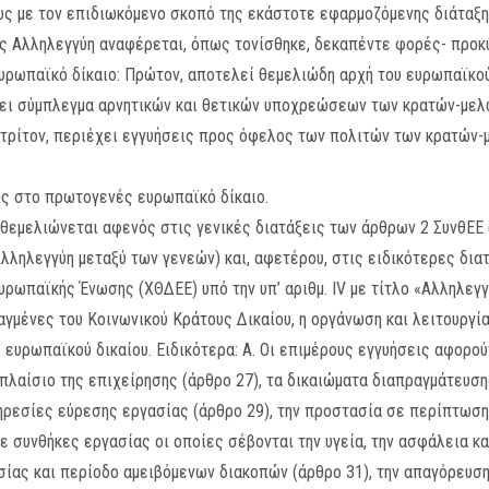
ως με τον επιδιωκόμενο σκοπό της εκάστοτε εφαρμοζόμενης διάταξη
ος Αλληλεγγύη αναφέρεται, όπως τονίσθηκε, δεκαπέντε φορές- προκύ
ρωπαϊκό δίκαιο: Πρώτον, αποτελεί θεμελιώδη αρχή του ευρωπαϊκού 
ει σύμπλεγμα αρνητικών και θετικών υποχρεώσεων των κρατών-μελώ
 τρίτον, περιέχει εγγυήσεις προς όφελος των πολιτών των κρατών-μ
ύης στο πρωτογενές ευρωπαϊκό δίκαιο.
θεμελιώνεται αφενός στις γενικές διατάξεις των άρθρων 2 ΣυνθΕΕ 
λληλεγγύη μεταξύ των γενεών) και, αφετέρου, στις ειδικότερες δια
ωπαϊκής Ένωσης (ΧΘΔΕΕ) υπό την υπ’ αριθμ. ΙV με τίτλο «Αλληλεγγύ
αγμένες του Κοινωνικού Κράτους Δικαίου, η οργάνωση και λειτουργί
 ευρωπαϊκού δικαίου. Ειδικότερα: Α. Οι επιμέρους εγγυήσεις αφορο
πλαίσιο της επιχείρησης (άρθρο 27), τα δικαιώματα διαπραγμάτευσ
πηρεσίες εύρεσης εργασίας (άρθρο 29), την προστασία σε περίπτωσ
ε συνθήκες εργασίας οι οποίες σέβονται την υγεία, την ασφάλεια κα
ασίας και περίοδο αμειβόμενων διακοπών (άρθρο 31), την απαγόρευση