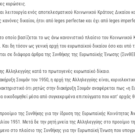
νες κυρώσεις.
 και λειτουργία ενός αποτελεσματικού Κοινωνικού Κράτους Δικαίου κ
νόνες δικαίου, ήτοι από leges perfectae και όχι από leges imperfe
στο οποίο βασίζεται το ως άνω κανονιστικό πλαίσιο του Κοινωνικού
ς. Και δη τόσον ως γενική αρχή του ευρωπαϊκού δικαίου όσο και υπό
ται σε διάφορα άρθρα της Συνθήκης της Ευρωπαϊκής Ένωσης (ΣυνθΕΕ
 της Αλληλεγγύης κατά το πρωτογενές ευρωπαϊκό δίκαιο.
ακήρυξη Σουμάν του 1950, η αρχή της Αλληλεγγύης είναι, κυριολεκτι
ρακτηριστικό ότι ρητώς στην διακήρυξη Σουμάν αναφέρεται πως «η Ευ
θα οικοδομηθεί μέσα από συγκεκριμένα επιτεύγματα που κατ’ αρχάς θ
ροοίμιο της Συνθήκης για την ίδρυση της Ευρωπαϊκής Κοινότητας Ά
λίου 1951. Μετά δε την ρητή μνεία της Αλληλεγγύης στο προοίμιο τ
μενο στο πλαίσιο της Συνθήκης για την Ευρωπαϊκή Ένωση που υπογρ