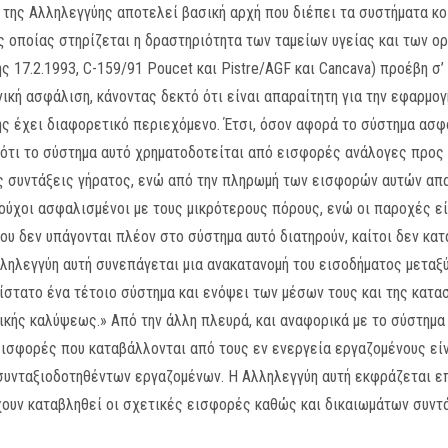
χή της Αλληλεγγύης αποτελεί βασική αρχή που διέπει τα συστήματα 
ης οποίας στηρίζεται η δραστηριότητα των ταμείων υγείας και των 
ς 17.2.1993, C-159/91 Poucet και Pistre/AGF και Cancava) προέβη σ
κή ασφάλιση, κάνοντας δεκτό ότι είναι απαραίτητη για την εφαρμογ
ς έχει διαφορετικό περιεχόμενο. Έτσι, όσον αφορά το σύστημα ασφά
 ότι το σύστημα αυτό χρηματοδοτείται από εισφορές ανάλογες προς
ς συντάξεις γήρατος, ενώ από την πληρωμή των εισφορών αυτών απα
ούχοι ασφαλισμένοι με τους μικρότερους πόρους, ενώ οι παροχές είν
ου δεν υπάγονται πλέον στο σύστημα αυτό διατηρούν, καίτοι δεν κα
λληλεγγύη αυτή συνεπάγεται μια ανακατανομή του εισοδήματος μεταξ
ίστατο ένα τέτοιο σύστημα και ενόψει των μέσων τους και της κατα
κής καλύψεως.» Από την άλλη πλευρά, και αναφορικά με το σύστημα
εισφορές που καταβάλλονται από τους εν ενεργεία εργαζομένους εί
υνταξιοδοτηθέντων εργαζομένων. Η Αλληλεγγύη αυτή εκφράζεται ε
ουν καταβληθεί οι σχετικές εισφορές καθώς και δικαιωμάτων συντ