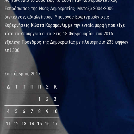
Αθηνών. Από το 2000 έως το 2004 ήταν Κοινοβουλευτικός
Εκπρόσωπος της Νέας Δημοκρατίας. Μεταξύ 2004-2009
διετέλεσε, αδιαλείπτως, Υπουργός Εσωτερικών στις
Κυβερνήσεις Κώστα Καραμανλή, με την ενιαία μορφή που είχε
τότε το Υπουργείο αυτό. Στις 18 Φεβρουαρίου του 2015
εξελέγη Πρόεδρος της Δημοκρατίας με πλειοψηφία 233 ψήφων
επί 300.
Σεπτέμβριος 2017
Δ
Τ
Τ
Π
Π
Σ
Κ
1
2
3
4
5
6
7
8
9
10
11
12
13
14
15
16
17