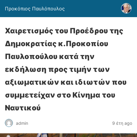
Προκόπιος Παυλόπουλος
Χαιρετισμός του Προέδρου της
Δημοκρατίας κ.Προκοπίου
Παυλοπούλου κατά την
εκδήλωση προς τιμήν των
αξιωματικών και ιδιωτών που
συμμετείχαν στο Κίνημα του
Ναυτικού
admin
9 έτη ago