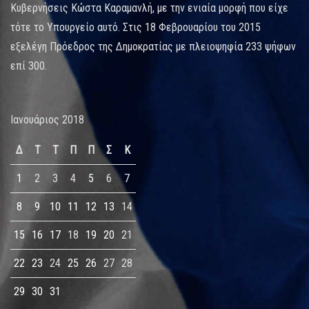
Κυβερνήσεις Κώστα Καραμανλή, με την ενιαία μορφή που είχε
τότε το Υπουργείο αυτό. Στις 18 Φεβρουαρίου του 2015
εξελέγη Πρόεδρος της Δημοκρατίας με πλειοψηφία 233 ψήφων
επί 300.
Ιανουάριος 2018
Δ
Τ
Τ
Π
Π
Σ
Κ
1
2
3
4
5
6
7
8
9
10
11
12
13
14
15
16
17
18
19
20
21
22
23
24
25
26
27
28
29
30
31