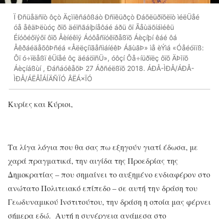
Ï Ðñüåäñïò ôçò Äçìïêñáôßáò Ðñïêüðçò Ðáõëüðïõëïò ìéëÜåé
óå åêäÞëùóç ðïõ äéïñãáíþíåôáé áðü ôï Ãåùäõíáìéêü
Éíóôéôïýôï ôïõ Åèíéêïý Áóôåñïóêïðåßïõ Áèçíþí êáé ôá
ÅêðáéäåõôÞñéá «ÅëëçíïãåñìáíéêÞ ÁãùãÞ» ìå èÝìá «Óåéóìïß:
Ôï ó÷ïëåßï êÜíåé ôç äéáöïñÜ», óôçí Ôå÷íüðïëç ôïõ ÄÞìïõ
Áèçíáßùí , ÐáñáóêåõÞ 27 Áðñéëßïõ 2018. ÁÐÅ-ÌÐÅ/ÁÐÅ-
ÌÐÅ/ÁËÅÎÁÍÄÑÏÓ ÂËÁ×ÏÓ
Κυρίες και Κύριοι,
Τα λίγα λόγια που θα σας πω εξηγούν γιατί έδωσα, με
χαρά πραγματικά, την αιγίδα της Προεδρίας της
Δημοκρατίας – που σημαίνει τo αυξημένο ενδιαφέρον στο
ανώτατο Πολιτειακό επίπεδο – σε αυτή την δράση του
Γεωδυναμικού Ινστιτούτου, την δράση η οποία μας φέρνει
σήμερα εδώ. Αυτή η συνέργεια ανάμεσα στο