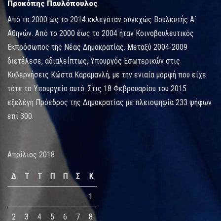
Προκόπης Παυλόπουλος
Από το 2000 ως το 2014 εκλεγόταν συνεχώς Βουλευτής Α΄
Αθηνών. Από το 2000 έως το 2004 ήταν Κοινοβουλευτικός
Εκπρόσωπος της Νέας Δημοκρατίας. Μεταξύ 2004-2009
διετέλεσε, αδιαλείπτως, Υπουργός Εσωτερικών στις
Κυβερνήσεις Κώστα Καραμανλή, με την ενιαία μορφή που είχε
τότε το Υπουργείο αυτό. Στις 18 Φεβρουαρίου του 2015
εξελέγη Πρόεδρος της Δημοκρατίας με πλειοψηφία 233 ψήφων
επί 300.
Απρίλιος 2018
Δ
Τ
Τ
Π
Π
Σ
Κ
1
2
3
4
5
6
7
8