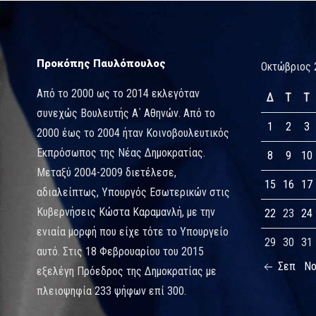
Προκόπης Παυλόπουλος
Οκτώβριος 
Από το 2000 ως το 2014 εκλεγόταν
Δ
Τ
Τ
συνεχώς Βουλευτής Α΄ Αθηνών. Από το
1
2
3
2000 έως το 2004 ήταν Κοινοβουλευτικός
Εκπρόσωπος της Νέας Δημοκρατίας.
8
9
10
Μεταξύ 2004-2009 διετέλεσε,
15
16
17
αδιαλείπτως, Υπουργός Εσωτερικών στις
Κυβερνήσεις Κώστα Καραμανλή, με την
22
23
24
ενιαία μορφή που είχε τότε το Υπουργείο
29
30
31
αυτό. Στις 18 Φεβρουαρίου του 2015
Σεπ
Ν
εξελέγη Πρόεδρος της Δημοκρατίας με
πλειοψηφία 233 ψήφων επί 300.