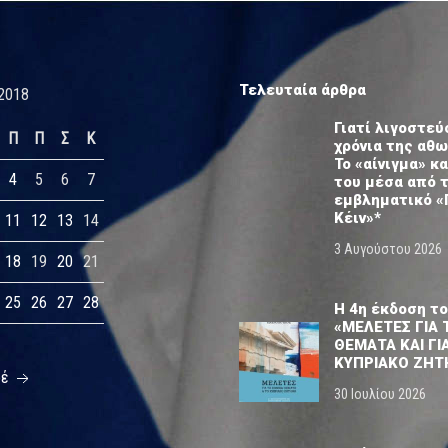
Τελευταία άρθρα
2018
Γιατί λιγοστεύ
Π
Π
Σ
Κ
χρόνια της αθ
Το «αίνιγμα» κα
4
5
6
7
του μέσα από 
εμβληματικό «
Κέιν»*
11
12
13
14
3 Αυγούστου 2026
18
19
20
21
25
26
27
28
Η 4η έκδοση το
«ΜΕΛΕΤΕΣ ΓΙΑ 
ΘΕΜΑΤΑ ΚΑΙ ΓΙ
ΚΥΠΡΙΑΚΟ ΖΗΤ
οέ
30 Ιουλίου 2026