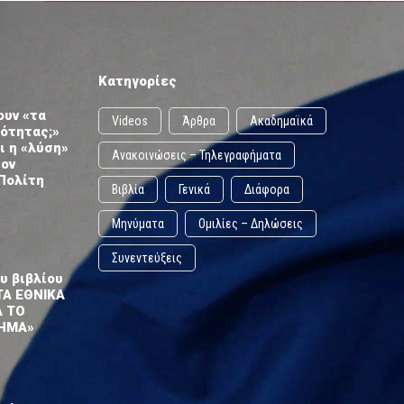
Κατηγορίες
ουν «τα
Videos
Άρθρα
Ακαδημαϊκά
ωότητας;»
ι η «λύση»
Ανακοινώσεις – Τηλεγραφήματα
τον
Πολίτη
Βιβλία
Γενικά
Διάφορα
Μηνύματα
Ομιλίες – Δηλώσεις
Συνεντεύξεις
υ βιβλίου
ΤΑ ΕΘΝΙΚΑ
Α ΤΟ
ΗΜΑ»