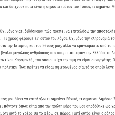
 και δείχνουν ποια είναι η σημασία τούτου του Τόπου, τι σημαίνει Μ
 Όχι μόνο γιατί διδάσκομαι πώς πρέπει να επιτελέσω την αποστολή 
ε . Τι χρέος φέρουμε εξ’ αυτού του λόγου. Όχι μόνο την κληρονομιά τ
όσια της Ιστορίας και του Έθνους μας, αλλά να εμπνεόμαστε από το 
ι βγάλει μεγάλους ανθρώπους που υπερασπίστηκαν την Ελλάδα, το Λα
ντίνου Καραμανλή , του οποίου είχα την τιμή να είμαι συνεργάτης.
ι πολιτική. Πως πρέπει να είσαι αφιερωμένος σ’αυτό το οποίο λένε 
πος μου δίνει να καταλάβω τι σημαίνει Εθνικό, τι σημαίνει Δημόσιο 
ύει πάντοτε όπως είπα από την πρώτη μέρα που μου αποδόθηκε ως χρέ
ς, ότι αυτό το χρέος θα το φέρω σε πέρας. Γιατί αυτός είναι ο ρόλος