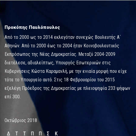
Προκόπης Παυλόπουλος
Από το 2000 ως το 2014 εκλεγόταν συνεχώς Βουλευτής Α΄
Αθηνών. Από το 2000 έως το 2004 ήταν Κοινοβουλευτικός
Εκπρόσωπος της Νέας Δημοκρατίας. Μεταξύ 2004-2009
διετέλεσε, αδιαλείπτως, Υπουργός Εσωτερικών στις
Κυβερνήσεις Κώστα Καραμανλή, με την ενιαία μορφή που είχε
τότε το Υπουργείο αυτό. Στις 18 Φεβρουαρίου του 2015
εξελέγη Πρόεδρος της Δημοκρατίας με πλειοψηφία 233 ψήφων
επί 300.
Οκτώβριος 2018
Δ
Τ
Τ
Π
Π
Σ
Κ