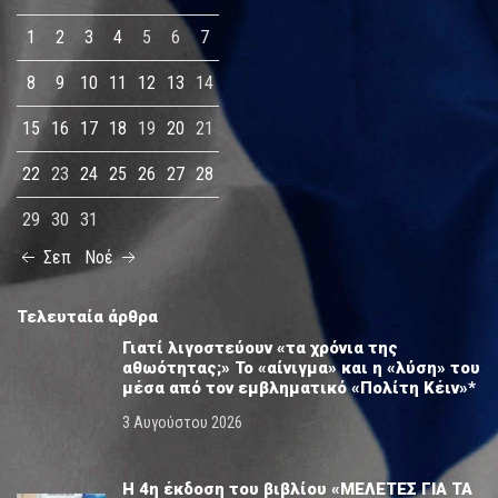
1
2
3
4
5
6
7
8
9
10
11
12
13
14
15
16
17
18
19
20
21
22
23
24
25
26
27
28
29
30
31
Σεπ
Νοέ
Τελευταία άρθρα
Γιατί λιγοστεύουν «τα χρόνια της
αθωότητας;» Το «αίνιγμα» και η «λύση» του
μέσα από τον εμβληματικό «Πολίτη Κέιν»*
3 Αυγούστου 2026
Η 4η έκδοση του βιβλίου «ΜΕΛΕΤΕΣ ΓΙΑ ΤΑ