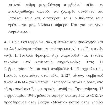
αποκτά ακόμη μεγαλύτερη συμβολική αξία, αν
αναλογισθούμε αφενός τις ζοφερές συνθήκες του
θανάτου τους και, αφετέρου, το τι ο θάνατός τους
πρέπει να μας διδάσκει σήμερα. Και για να γίνω
σαφέστερος:
Α.
Στις 8 Σεπτεμβρίου 1943, η Ιταλία συνθηκολόγησε και
τα Δωδεκάνησα πέρασαν υπό την κατοχή των Γερμανών
ναζί. Η Ιταλική Φρουρά είχε παραδοθεί και, έκτοτε,
τελούσε υπό καθεστώς αιχμαλωσίας. Στις 11
Φεβρουαρίου 1944 οι ναζί στοίβαξαν 4.115 αιχμαλώτους
Ιταλούς στρατιώτες στο, μόλις 2.127 τόνων, νορβηγικό
πλοίο «
ORIA
» για να τους μεταφέρουν στον Πειραιά, υπό
εξαιρετικά αντίξοες καιρικές συνθήκες. Την επόμενη, 12
Φεβρουαρίου 1944, μέσα σε σφοδρή καταιγίδα, το «
ORIA
»
προσέκρουσε στον βράχο «Μεδίνα» κοντά στην νησίδα