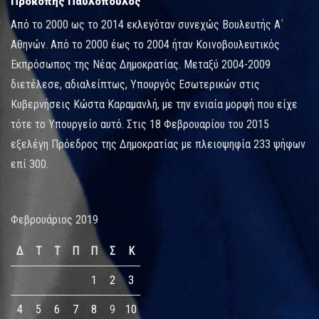
Προκόπης Παυλόπουλος
Από το 2000 ως το 2014 εκλεγόταν συνεχώς Βουλευτής Α΄
Αθηνών. Από το 2000 έως το 2004 ήταν Κοινοβουλευτικός
Εκπρόσωπος της Νέας Δημοκρατίας. Μεταξύ 2004-2009
διετέλεσε, αδιαλείπτως, Υπουργός Εσωτερικών στις
Κυβερνήσεις Κώστα Καραμανλή, με την ενιαία μορφή που είχε
τότε το Υπουργείο αυτό. Στις 18 Φεβρουαρίου του 2015
εξελέγη Πρόεδρος της Δημοκρατίας με πλειοψηφία 233 ψήφων
επί 300.
Φεβρουάριος 2019
Δ
Τ
Τ
Π
Π
Σ
Κ
1
2
3
4
5
6
7
8
9
10