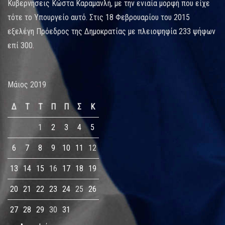
Κυβερνήσεις Κώστα Καραμανλή, με την ενιαία μορφή που είχε
τότε το Υπουργείο αυτό. Στις 18 Φεβρουαρίου του 2015
εξελέγη Πρόεδρος της Δημοκρατίας με πλειοψηφία 233 ψήφων
επί 300.
Μάιος 2019
Δ
Τ
Τ
Π
Π
Σ
Κ
1
2
3
4
5
6
7
8
9
10
11
12
13
14
15
16
17
18
19
20
21
22
23
24
25
26
27
28
29
30
31