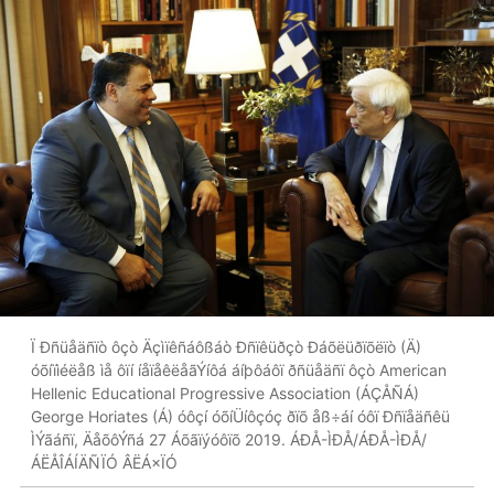
Ï Ðñüåäñïò ôçò Äçìïêñáôßáò Ðñïêüðçò Ðáõëüðïõëïò (Ä)
óõíïìéëåß ìå ôïí íåïåêëåãÝíôá áíþôáôï ðñüåäñï ôçò American
Hellenic Educational Progressive Association (ÁÇÅÑÁ)
George Horiates (Á) óôçí óõíÜíôçóç ðïõ åß÷áí óôï Ðñïåäñêü
ÌÝãáñï, ÄåõôÝñá 27 Áõãïýóôïõ 2019. ÁÐÅ-ÌÐÅ/ÁÐÅ-ÌÐÅ/
ÁËÅÎÁÍÄÑÏÓ ÂËÁ×ÏÓ