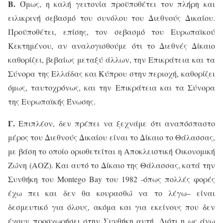
Β.
Όμως, η καλή γειτονία προϋποθέτει
τον πλήρη και
ειλικρινή σεβασμό του συνόλου του Διεθνούς Δικαίου.
Προϋποθέτει, επίσης, τον σεβασμό του Ευρωπαϊκού
Κεκτημένου, αν αναλογισθούμε ότι το Διεθνές Δίκαιο
καθορίζει, βεβαίως μεταξύ άλλων, την Επικράτεια και τα
Σύνορα της Ελλάδας και Κύπρου στην περιοχή, καθορίζει
όμως, ταυτοχρόνως, και την Επικράτεια και τα Σύνορα
της Ευρωπαϊκής Ένωσης.
Γ.
Επιπλέον, δεν πρέπει να ξεχνάμε ότι αναπόσπαστο
μέρος του Διεθνούς Δικαίου είναι το Δίκαιο το Θάλασσας,
με βάση το οποίο οριοθετείται η Αποκλειστική Οικονομική
Ζώνη (ΑΟΖ). Και αυτό το Δίκαιο της Θάλασσας, κατά την
Συνθήκη του
Montego
Bay
του 1982 -όπως πολλές φορές
έχω πει και δεν θα κουρασθώ να το λέγω– είναι
δεσμευτικό για όλους, ακόμα και για εκείνους που δεν
έχουν προσχωρήσει στην Συνθήκη αυτή. Διότι η ως άνω