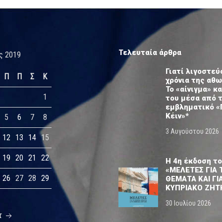
Τελευταία άρθρα
ς 2019
Γιατί λιγοστεύ
Π
Π
Σ
Κ
χρόνια της αθ
Το «αίνιγμα» κα
1
του μέσα από 
εμβληματικό «
Κέιν»*
5
6
7
8
3 Αυγούστου 2026
12
13
14
15
19
20
21
22
Η 4η έκδοση το
«ΜΕΛΕΤΕΣ ΓΙΑ 
26
27
28
29
ΘΕΜΑΤΑ ΚΑΙ ΓΙ
ΚΥΠΡΙΑΚΟ ΖΗΤ
30 Ιουλίου 2026
τ