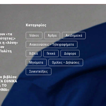
Κατηγορίες
ουν «τα
Videos
Άρθρα
Ακαδημαϊκά
ωότητας;»
ι η «λύση»
Ανακοινώσεις – Τηλεγραφήματα
τον
Πολίτη
Βιβλία
Γενικά
Διάφορα
Μηνύματα
Ομιλίες – Δηλώσεις
Συνεντεύξεις
υ βιβλίου
ΤΑ ΕΘΝΙΚΑ
Α ΤΟ
ΗΜΑ»