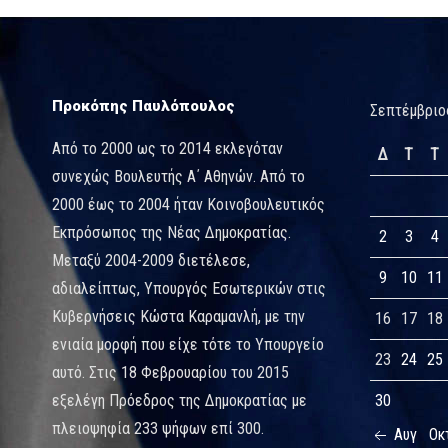
Προκόπης Παυλόπουλος
Σεπτέμβριο
Από το 2000 ως το 2014 εκλεγόταν
Δ
Τ
Τ
συνεχώς Βουλευτής Α΄ Αθηνών. Από το
2000 έως το 2004 ήταν Κοινοβουλευτικός
Εκπρόσωπος της Νέας Δημοκρατίας.
2
3
4
Μεταξύ 2004-2009 διετέλεσε,
9
10
11
αδιαλείπτως, Υπουργός Εσωτερικών στις
Κυβερνήσεις Κώστα Καραμανλή, με την
16
17
18
ενιαία μορφή που είχε τότε το Υπουργείο
23
24
25
αυτό. Στις 18 Φεβρουαρίου του 2015
εξελέγη Πρόεδρος της Δημοκρατίας με
30
πλειοψηφία 233 ψήφων επί 300.
Αυγ
Οκ