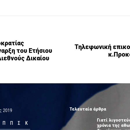
οκρατίας
Τηλεφωνική επικο
αρξη του Ετήσιου
κ.Προκ
Διεθνούς Δικαίου
Τελευταία άρθρα
ς 2019
Γιατί λιγοστεύ
Π
Π
Σ
Κ
χρόνια της αθ