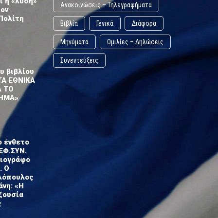
ι η «λύση»
Ανακοινώσεις – Τηλεγραφήματα
τον
Πολίτη
Βιβλία
Γενικά
Διάφορα
Μηνύματα
Ομιλίες – Δηλώσεις
Συνεντεύξεις
υ βιβλίου
ΤΑ ΕΘΝΙΚΑ
Α ΤΟ
ΗΜΑ»
ο ένθετο
ΕΦ.ΣΥΝ.
σιογράφο
. Ο
λόπουλος
άνη: «Η
ξουσία
ς