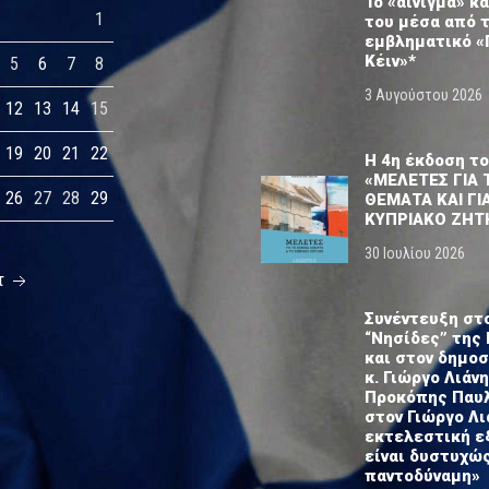
Το «αίνιγμα» κα
1
του μέσα από 
εμβληματικό «
Κέιν»*
5
6
7
8
3 Αυγούστου 2026
12
13
14
15
19
20
21
22
Η 4η έκδοση το
«ΜΕΛΕΤΕΣ ΓΙΑ 
26
27
28
29
ΘΕΜΑΤΑ ΚΑΙ ΓΙ
ΚΥΠΡΙΑΚΟ ΖΗΤ
30 Ιουλίου 2026
τ
Συνέντευξη στ
“Νησίδες” της 
και στον δημο
κ. Γιώργο Λιάνη
Προκόπης Παυ
στον Γιώργο Λι
εκτελεστική ε
είναι δυστυχώ
παντοδύναμη»