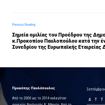
Previous Reading
Σημεία ομιλίας του Προέδρου της Δημ
κ.Προκοπίου Παυλοπούλου κατά την έν
Συνεδρίου της Ευρωπαϊκής Εταιρείας 
Προκόπης Παυλόπουλος
Σεπτέμβριο
Από το 2000 ως το 2014 εκλεγόταν
Δ
Τ
Τ
συνεχώς Βουλευτής Α΄ Αθηνών. Από το