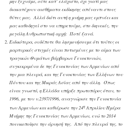
μην ξεχνάμε, ούτε κατ’ ελάχιστο, όχι γιατί μας
διακατέχουν αισθήματα εκδίκησης απέναντι στους
θύτες μας. Αλλά διότι αυτή η μνήμη μας εμπνέει και
μας καθοδηγεί στο να υπηρετούμε, στο διηνεκές, την
μεγάλη Ανθρωπιστική αρχή: Ποτέ ξανά.
Ειδικότερα, ουδέποτε θα λησμονήσουμε ότι τούτες οι
μαρτυρικές στιγμές είναι ποτισμένες με το αίμα των
τραγικών Θυμάτων βάρβαρων Γενοκτονιών,
συγκεκριμένα δε της Γενοκτονίας των Αρμενίων από
την μια πλευρά, και της Γενοκτονίας των Ελλήνων του
Πόντου και της Μικράς Ασίας από την άλλη. Όπως
είναι γνωστό, η Ελλάδα υπήρξε πρωτοπόρος όταν, το
1996, με τον ν.2397/1996, αναγνώρισε την Γενοκτονία
η
των Αρμενίων και καθιέρωσε την 24
Απριλίου Ημέρα
Μνήμης της Γενοκτονίας των Αρμενίων, ενώ το 2014
ποινικοποίησε την άρνησή της. Από την πλευρά της, το