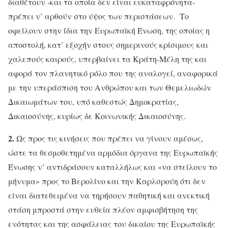
διαθέτουν -και τα οποία δεν είναι ευκαταφρόνητα-
πρέπει ν’ αρθούν στο ύψος των περιστάσεων. Το
οφείλουν στην ίδια την Ευρωπαϊκή Ένωση, της οποίας η
αποστολή, κατ’ εξοχήν στους σημερινούς κρίσιμους και
χαλεπούς καιρούς, υπερβαίνει τα Κράτη-Μέλη της και
αφορά τον πλανητικό ρόλο που της αναλογεί, αναφορικά
με την υπεράσπιση του Ανθρώπου και των Θεμελιωδών
Δικαιωμάτων του, υπό καθεστώς Δημοκρατίας,
Δικαιοσύνης, κυρίως δε Κοινωνικής Δικαιοσύνης.
2.
Ως προς τις κινήσεις που πρέπει να γίνουν αμέσως,
ώστε τα θεσμοθετημένα αρμόδια όργανα της Ευρωπαϊκής
Ένωσης ν’ αντιδράσουν καταλλήλως και «να στείλουν το
μήνυμα» προς το Βερολίνο και την Καρλσρούη ότι δεν
είναι διατεθειμένα να τηρήσουν παθητική και ανεκτική
στάση μπροστά στην ευθεία πλέον αμφισβήτηση της
ενότητας και της ασφάλειας του δικαίου της Ευρωπαϊκής