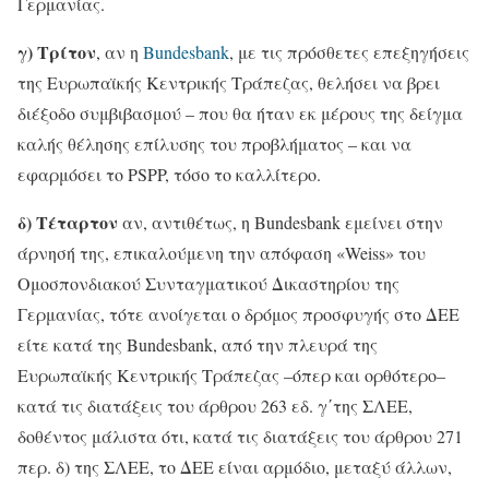
Γερμανίας.
γ) Τρίτον
, αν η
Bundesbank
, με τις πρόσθετες επεξηγήσεις
της Ευρωπαϊκής Κεντρικής Τράπεζας, θελήσει να βρει
διέξοδο συμβιβασμού – που θα ήταν εκ μέρους της δείγμα
καλής θέλησης επίλυσης του προβλήματος – και να
εφαρμόσει το PSPP, τόσο το καλλίτερο.
δ) Τέταρτον
αν, αντιθέτως, η Bundesbank εμείνει στην
άρνησή της, επικαλούμενη την απόφαση «Weiss» του
Ομοσπονδιακού Συνταγματικού Δικαστηρίου της
Γερμανίας, τότε ανοίγεται ο δρόμος προσφυγής στο ΔΕΕ
είτε κατά της Bundesbank, από την πλευρά της
Ευρωπαϊκής Κεντρικής Τράπεζας –όπερ και ορθότερο–
κατά τις διατάξεις του άρθρου 263 εδ. γ΄της ΣΛΕΕ,
δοθέντος μάλιστα ότι, κατά τις διατάξεις του άρθρου 271
περ. δ) της ΣΛΕΕ, το ΔΕΕ είναι αρμόδιο, μεταξύ άλλων,