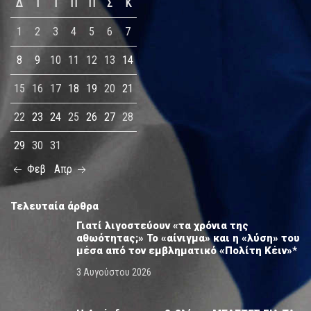
Δ
Τ
Τ
Π
Π
Σ
Κ
1
2
3
4
5
6
7
8
9
10
11
12
13
14
15
16
17
18
19
20
21
22
23
24
25
26
27
28
29
30
31
Φεβ
Απρ
Τελευταία άρθρα
Γιατί λιγοστεύουν «τα χρόνια της
αθωότητας;» Το «αίνιγμα» και η «λύση» του
μέσα από τον εμβληματικό «Πολίτη Κέιν»*
3 Αυγούστου 2026