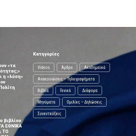
Κατηγορίες
ουν «τα
Videos
Άρθρα
Ακαδημαϊκά
ωότητας;»
ι η «λύση»
Ανακοινώσεις – Τηλεγραφήματα
τον
Πολίτη
Βιβλία
Γενικά
Διάφορα
Μηνύματα
Ομιλίες – Δηλώσεις
Συνεντεύξεις
υ βιβλίου
ΤΑ ΕΘΝΙΚΑ
Α ΤΟ