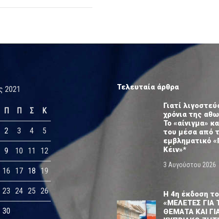
Τελευταία άρθρα
ς 2021
Γιατί λιγοστεύ
Π
Π
Σ
Κ
χρόνια της αθ
Το «αίνιγμα» κα
2
3
4
5
του μέσα από 
εμβληματικό «
Κέιν»*
9
10
11
12
3 Αυγούστου 2026
16
17
18
19
23
24
25
26
Η 4η έκδοση το
«ΜΕΛΕΤΕΣ ΓΙΑ 
30
ΘΕΜΑΤΑ ΚΑΙ ΓΙ