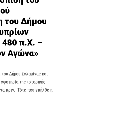
κού
η του Δήμου
Κυπρίων
 480 π.Χ. –
ον Αγώνα»
 του Δήμου Σαλαμίνας και
αφετηρία της ιστορικής
νια πριν. Τότε που επήλθε η,