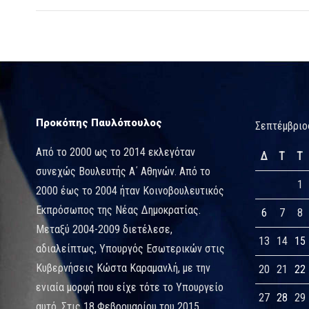
Προκόπης Παυλόπουλος
Σεπτέμβριο
Από το 2000 ως το 2014 εκλεγόταν
Δ
Τ
Τ
συνεχώς Βουλευτής Α΄ Αθηνών. Από το
1
2000 έως το 2004 ήταν Κοινοβουλευτικός
Εκπρόσωπος της Νέας Δημοκρατίας.
6
7
8
Μεταξύ 2004-2009 διετέλεσε,
13
14
15
αδιαλείπτως, Υπουργός Εσωτερικών στις
Κυβερνήσεις Κώστα Καραμανλή, με την
20
21
22
ενιαία μορφή που είχε τότε το Υπουργείο
27
28
29
αυτό. Στις 18 Φεβρουαρίου του 2015