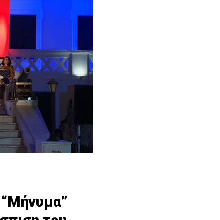
ο “Μήνυμα”
άσπιση του