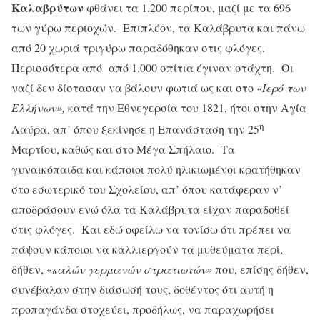
Καλαβρύτων
φθάνει τα 1.200 περίπου, μαζί με τα 696
των γύρω περιοχών. Επιπλέον, τα Καλάβρυτα και πάνω
από 20 χωριά τριγύρω παραδόθηκαν στις φλόγες.
Περισσότερα από από 1.000 σπίτια έγιναν στάχτη. Οι
ναζί δεν δίστασαν να βάλουν φωτιά ως και στο «
Ιερό των
Ελλήνων»,
κατά την Εθνεγερσία του 1821, ήτοι στην Αγία
η
Λαύρα, απ’ όπου ξεκίνησε η Επανάσταση την 25
Μαρτίου, καθώς και στο Μέγα Σπήλαιο. Τα
γυναικόπαιδα και κάποιοι πολύ ηλικιωμένοι κρατήθηκαν
στο εσωτερικό του Σχολείου, απ’ όπου κατάφεραν ν’
αποδράσουν ενώ όλα τα Καλάβρυτα είχαν παραδοθεί
στις φλόγες. Και εδώ οφείλω να τονίσω ότι πρέπει να
πάψουν κάποιοι να καλλιεργούν τα μυθεύματα περί,
δήθεν, «
καλών γερμανών στρατιωτών»
που, επίσης δήθεν,
συνέβαλαν στην διάσωσή τους, δοθέντος ότι αυτή η
προπαγάνδα στοχεύει, προδήλως, να παραχωρήσει