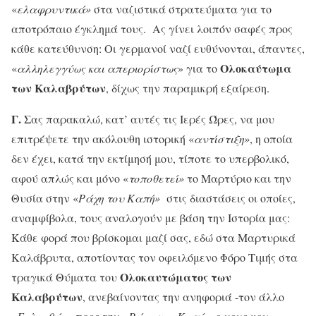
«
ελαφρυντικά»
στα ναζιστικά στρατεύματα για το
αποτρόπαιο έγκλημά τους. Ας γίνει λοιπόν σαφές προς
κάθε κατεύθυνση: Οι γερμανοί ναζί ευθύνονται, άπαντες,
Ολοκαύτωμα
«
αλληλεγγύως και απεριορίστως
» για το
των Καλαβρύτων
, δίχως την παραμικρή εξαίρεση.
Γ.
Σας παρακαλώ, κατ’ αυτές τις Ιερές Ώρες, να μου
επιτρέψετε την ακόλουθη ιστορική «
αντίστιξη»
, η οποία
δεν έχει, κατά την εκτίμησή μου, τίποτε το υπερβολικό,
αφού απλώς και μόνο «
τοποθετεί»
το Μαρτύριο και την
Θυσία στην «
Ράχη του Καπή»
στις διαστάσεις οι οποίες,
αναμφίβολα, τους αναλογούν με βάση την Ιστορία μας:
Κάθε φορά που βρίσκομαι μαζί σας, εδώ στα Μαρτυρικά
Καλάβρυτα, αποτίοντας τον οφειλόμενο Φόρο Τιμής στα
Ολοκαυτώματος των
τραγικά Θύματα του
Καλαβρύτων
, ανεβαίνοντας την ανηφοριά -τον άλλο