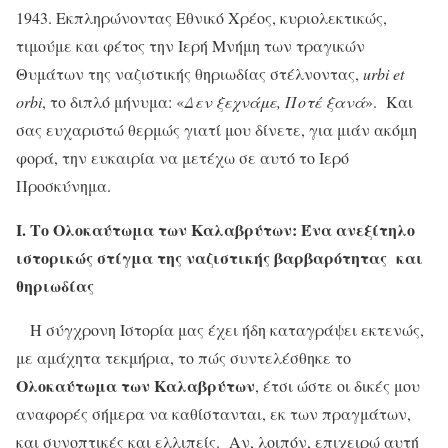
1943. Εκπληρώνοντας Εθνικό Χρέος, κυριολεκτικώς,
τιμούμε και φέτος την Ιερή Μνήμη των τραγικών
Θυμάτων της ναζιστικής θηριωδίας στέλνοντας,
urbi
et
orbi
, το διπλό μήνυμα: «
Δεν ξεχνάμε, Ποτέ ξανά
». Και
σας ευχαριστώ θερμώς γιατί μου δίνετε, για μιάν ακόμη
φορά, την ευκαιρία να μετέχω σε αυτό το Ιερό
Προσκύνημα.
Ι. Το Ολοκαύτωμα των Καλαβρύτων: Ένα ανεξίτηλο
ιστορικώς στίγμα της ναζιστικής βαρβαρότητας και
θηριωδίας
Η σύγχρονη Ιστορία μας έχει ήδη καταγράψει εκτενώς,
με αμάχητα τεκμήρια, το πώς συντελέσθηκε το
Ολοκαύτωμα των Καλαβρύτων
, έτσι ώστε οι δικές μου
αναφορές σήμερα να καθίστανται, εκ των πραγμάτων,
και συνοπτικές και ελλιπείς. Αν, λοιπόν, επιχειρώ αυτή