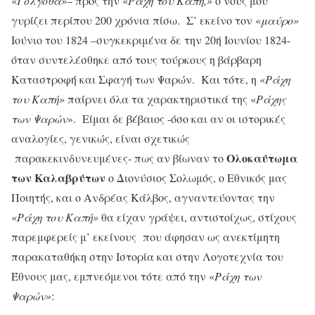
«
Γολγοθά»
– προς την «
Ράχη του Καπή,»
ο νους μου
γυρίζει περίπου 200 χρόνια πίσω. Σ’ εκείνο τον «
μαύρο»
Ιούνιο του 1824
–
συγκεκριμένα δε την 20ή Ιουνίου 1824-
όταν συντελέσθηκε από τους τούρκους η βάρβαρη
Καταστροφή και Σφαγή των Ψαρών. Και τότε, η «
Ράχη
του Καπή»
παίρνει όλα τα χαρακτηριστικά της «
Ράχης
των Ψαρών
». Είμαι δε βέβαιος -όσο και αν οι ιστορικές
αναλογίες, γενικώς, είναι σχετικώς
Ολοκαύτωμα
παρακεκινδυνευμένες- πως αν βίωναν το
των Καλαβρύτων
ο Διονύσιος Σολωμός, ο Εθνικός μας
Ποιητής, και ο Ανδρέας Κάλβος, αγναντεύοντας την
«
Ράχη του Καπή»
θα είχαν γράψει, αντιστοίχως, στίχους
παρεμφερείς μ’ εκείνους που άφησαν ως ανεκτίμητη
παρακαταθήκη στην Ιστορία και στην Λογοτεχνία του
Έθνους μας, εμπνεόμενοι τότε από την «
Ράχη των
Ψαρών»
: