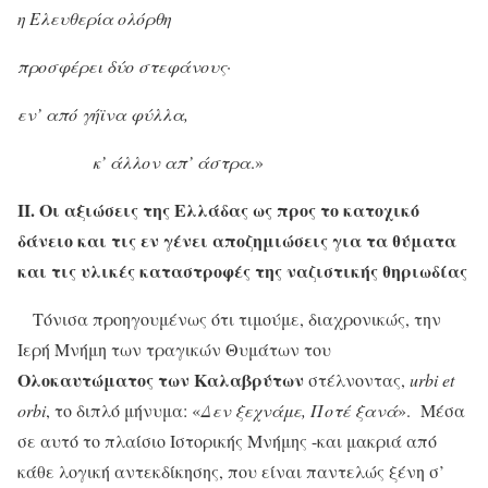
η Ελευθερία ολόρθη
προσφέρει δύο στεφάνους·
εν’ από γήϊνα φύλλα,
κ’ άλλον απ’ άστρα
.»
ΙΙ. Οι αξιώσεις της Ελλάδας ως προς το κατοχικό
δάνειο και τις εν γένει αποζημιώσεις για τα θύματα
και τις υλικές καταστροφές της ναζιστικής θηριωδίας
Τόνισα προηγουμένως ότι τιμούμε, διαχρονικώς, την
Ιερή Μνήμη των τραγικών Θυμάτων του
Ολοκαυτώματος των Καλαβρύτων
στέλνοντας,
urbi
et
orbi
, το διπλό μήνυμα: «
Δεν ξεχνάμε, Ποτέ ξανά
». Μέσα
σε αυτό το πλαίσιο Ιστορικής Μνήμης -και μακριά από
κάθε λογική αντεκδίκησης, που είναι παντελώς ξένη σ’