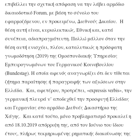
επιβάλλει την σχετική απόφαση να την λάβει αρμόδιο
δικαιοδοτικό Forum, με βάση το σύνολο του
εφαρμοζόμενου, εν προκειμένω, Διεθνούς Δικαίου. Η
θέση αυτή είναι, κυριολεκτικώς, Εθνική και, κατά
συνέπεια, αδιαπραγμάτευτη. Πολλώ μάλλον όταν την
θέση αυτή ενισχύει, πλέον, καταλυτικώς η πρόσφατη
γνωμοδότηση (2019) της Ομοσπονδιακής Υπηρεσίας
Εμπειρογνωμόνων του Γερμανικού Κοινοβουλίου
(Bundestag). Η οποία αφενός αναγνωρίζει ότι δεν τίθεται
ζήτημα παραίτησης ή παραγραφής των αξιώσεων στην
Ελλάδα. Και, αφετέρου, προτρέπει, «expressis verbis», την
γερμανική πλευρά ν’ αποδεχθεί την προσφυγή Ελλάδας
και Γερμανίας στο αρμόδιο Διεθνές Δικαστήριο της
Χάγης. Και κατά τούτο, μόνο προβληματισμό προκαλεί η
από 18.10.2019 απόρριψη της, από τον Ιούνιο του ίδιου
έτους, πλήρως τεκμηριωμένης ρηματικής διακοίνωσης της