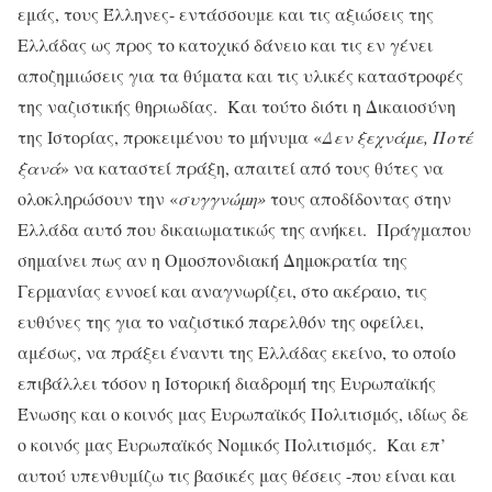
εμάς, τους Έλληνες- εντάσσουμε και τις αξιώσεις της
Ελλάδας ως προς το κατοχικό δάνειο και τις εν γένει
αποζημιώσεις για τα θύματα και τις υλικές καταστροφές
της ναζιστικής θηριωδίας. Και τούτο διότι η Δικαιοσύνη
της Ιστορίας, προκειμένου το μήνυμα «
Δεν ξεχνάμε, Ποτέ
ξανά
» να καταστεί πράξη, απαιτεί από τους θύτες να
ολοκληρώσουν την «
συγγνώμη»
τους αποδίδοντας στην
Ελλάδα αυτό που δικαιωματικώς της ανήκει. Πράγμαπου
σημαίνει πως αν η Ομοσπονδιακή Δημοκρατία της
Γερμανίας εννοεί και αναγνωρίζει, στο ακέραιο, τις
ευθύνες της για το ναζιστικό παρελθόν της οφείλει,
αμέσως, να πράξει έναντι της Ελλάδας εκείνο, το οποίο
επιβάλλει τόσον η Ιστορική διαδρομή της Ευρωπαϊκής
Ένωσης και ο κοινός μας Ευρωπαϊκός Πολιτισμός, ιδίως δε
ο κοινός μας Ευρωπαϊκός Νομικός Πολιτισμός. Και επ’
αυτού υπενθυμίζω τις βασικές μας θέσεις -που είναι και