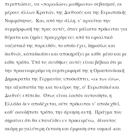
περιπτώσεις, να «
παραδώσει μαθήματα»
σεβασμού, εκ
μέρους άλλων Κρατών, της Διεθνούς και της Ευρωπαϊκής
Νομιμότητας. Και, από την άλλη, ν’ αρνείται την
συμμόρφωσή της προς αυτές, όταν μάλιστα πρόκειται για
θύματα και ζημίες προερχόμενες από το εφιαλτικό
ναζιστικό της παρελθόν, το οποίο έχει, δημοσίως και
διεθνώς, καταδικάσει και αποκηρύξει με κάθε μέσο και με
κάθε τρόπο. Υπό τις συνθήκες αυτές είναι βέβαιο ότι με
την προαναφερόμενη συμπεριφορά της η Ομοσπονδιακή
Δημοκρατία της Γερμανίας υποσκάπτει, «
εκ των έσω»
,
την αξιοπιστία της και το κύρος της, σ’ Ευρωπαϊκό και
Διεθνές επίπεδο. Όπως είναι λοιπόν αυτονόητο, η
Ελλάδα δεν αποδέχεται, ούτε πρόκειται ν’ αποδεχθεί,
καθ’ οιονδήποτε τρόπο, την άρνηση αυτή. Πράγμα που
σημαίνει ότι θα επανέλθει εν προκειμένω, δίνοντας
ακόμη μεγαλύτερη έκταση και έμφαση στα νομικά -και