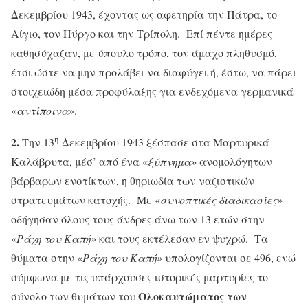
Δεκεμβρίου 1943, έχοντας ως αφετηρία την Πάτρα, το
Αίγιο, τον Πύργο και την Τρίπολη. Επί πέντε ημέρες
καθησύχαζαν, με ύπουλο τρόπο, τον άμαχο πληθυσμό,
έτσι ώστε να μην προλάβει να διαφύγει ή, έστω, να πάρει
στοιχειώδη μέσα προφύλαξης για ενδεχόμενα γερμανικά
«
αντίποινα
».
η
2.
Την 13
Δεκεμβρίου 1943 ξέσπασε στα Μαρτυρικά
Καλάβρυτα, μέσ’ από ένα «
ξύπνημα»
ανομολόγητων
βάρβαρων ενστίκτων, η θηριωδία των ναζιστικών
στρατευμάτων κατοχής. Με «
συνοπτικές διαδικασίες»
οδήγησαν όλους τους άνδρες άνω των 13 ετών στην
«
Ράχη του Καπή»
και τους εκτέλεσαν εν ψυχρώ. Τα
θύματα στην «
Ράχη του Καπή»
υπολογίζονται σε 496, ενώ
σύμφωνα με τις υπάρχουσες ιστορικές μαρτυρίες το
Ολοκαυτώματος των
σύνολο των θυμάτων του