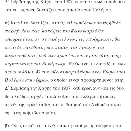
Δ΄ Σύμβασης της Χάγης του 1907, οι οποίες κωδικοποίησαν
και τις ως τότε διατάξεις του Δικαίου του Πολέμου.
α)
Κατά τις διατάξεις αυτές: «
Ο εμπόλεμος όστις ήθελε
παραβιάσει τας διατάξεις του Κανονισμού θα
υποχρεούται, αν συντρέχει λόγος, εις αποζημίωσιν, θα
είναι δε υπεύθυνος δια πάσας τας πράξεις τας
διαπραχθείσας υπό των προσώπων των μετεχόντων της
στρατιωτικής του δυνάμεως
». Επέκεινα, οι διατάξεις των
άρθρων 46 και 47 του «
Κανονισμού Νόμων και Εθίμων του
Πολέμου στην ξηρά
», ο οποίος είναι προσαρτημένος στην
Δ΄ Σύμβαση της Χάγης του 1907, καθιερώνουν και τις δύο
θεμελιώδεις αρχές του Δικαίου του Πολέμου, ήτοι τις
αρχές της προστασίας του σεβασμού του Ανθρώπου και
της ατομικής ιδιοκτησίας.
β)
Όλες αυτές τις αρχές επικαιροποίησε η απόφαση του