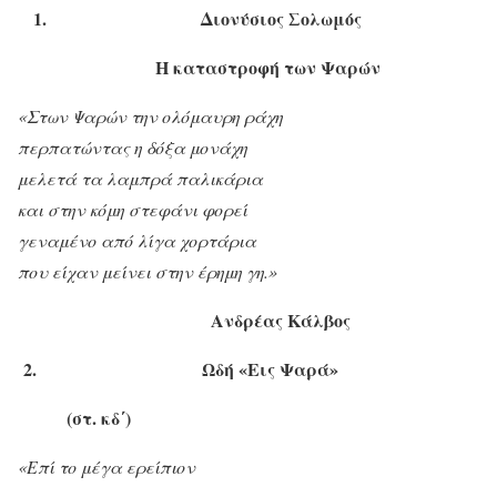
1.
Διονύσιος Σολωμός
Η καταστροφή των Ψαρών
«Στων Ψαρών την ολόμαυρη ράχη
περπατώντας η δόξα μονάχη
μελετά τα λαμπρά παλικάρια
και στην κόμη στεφάνι φορεί
γεναμένο από λίγα χορτάρια
που είχαν μείνει στην έρημη γη.»
Ανδρέας Κάλβος
2. Ωδή
«Εις Ψαρά»
(στ. κδ΄)
«Επί το μέγα ερείπιον