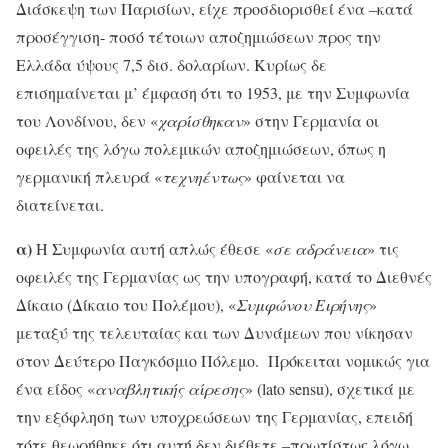
Διάσκεψη των Παρισίων, είχε προσδιορισθεί ένα –κατά
προσέγγιση- ποσό τέτοιων αποζημιώσεων προς την
Ελλάδα ύψους 7,5 δισ. δολαρίων. Κυρίως δε
επισημαίνεται μ’ έμφαση ότι το 1953, με την Συμφωνία
του Λονδίνου, δεν «
χαρίσθηκαν
» στην Γερμανία οι
οφειλές της λόγω πολεμικών αποζημιώσεων, όπως η
γερμανική πλευρά «
τεχνηέντως
» φαίνεται να
διατείνεται.
α)
Η Συμφωνία αυτή απλώς έθεσε «
σε αδράνεια
» τις
οφειλές της Γερμανίας ως την υπογραφή, κατά το Διεθνές
Δίκαιο (Δίκαιο του Πολέμου), «
Συμφώνου Ειρήνης
»
μεταξύ της τελευταίας και των Δυνάμεων που νίκησαν
στον Δεύτερο Παγκόσμιο Πόλεμο. Πρόκειται νομικώς για
ένα είδος «
αναβλητικής αίρεσης
» (lato sensu), σχετικά με
την εξόφληση των υποχρεώσεων της Γερμανίας, επειδή
τότε θεωρήθηκε ότι αυτή δεν διέθετε –πρωτίστως λόγω