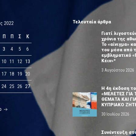
Τελευταία άρθρα
ς 2022
Γιατί λιγοστεύ
Π
Π
Σ
Κ
χρόνια της αθ
Το «αίνιγμα» κα
3
4
5
6
του μέσα από 
εμβληματικό «
Κέιν»*
10
11
12
13
3 Αυγούστου 2026
17
18
19
20
24
25
26
27
Η 4η έκδοση το
«ΜΕΛΕΤΕΣ ΓΙΑ 
ΘΕΜΑΤΑ ΚΑΙ ΓΙ
ΚΥΠΡΙΑΚΟ ΖΗΤ
ρ
30 Ιουλίου 2026
Συνέντευξη στ