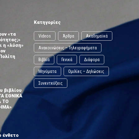
Κατηγορίες
ουν «τα
Videos
Άρθρα
Ακαδημαϊκά
ωότητας;»
ι η «λύση»
Ανακοινώσεις – Τηλεγραφήματα
τον
Πολίτη
Βιβλία
Γενικά
Διάφορα
Μηνύματα
Ομιλίες – Δηλώσεις
Συνεντεύξεις
υ βιβλίου
ΤΑ ΕΘΝΙΚΑ
Α ΤΟ
ΗΜΑ»
ο ένθετο