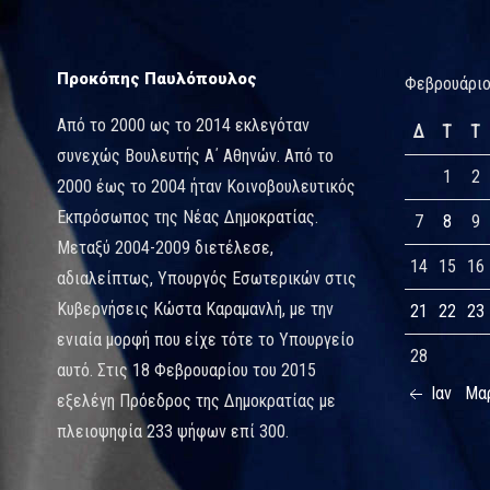
Προκόπης Παυλόπουλος
Φεβρουάριο
Από το 2000 ως το 2014 εκλεγόταν
Δ
Τ
Τ
συνεχώς Βουλευτής Α΄ Αθηνών. Από το
1
2
2000 έως το 2004 ήταν Κοινοβουλευτικός
Εκπρόσωπος της Νέας Δημοκρατίας.
7
8
9
Μεταξύ 2004-2009 διετέλεσε,
14
15
16
αδιαλείπτως, Υπουργός Εσωτερικών στις
Κυβερνήσεις Κώστα Καραμανλή, με την
21
22
23
ενιαία μορφή που είχε τότε το Υπουργείο
28
αυτό. Στις 18 Φεβρουαρίου του 2015
Ιαν
Μα
εξελέγη Πρόεδρος της Δημοκρατίας με
πλειοψηφία 233 ψήφων επί 300.