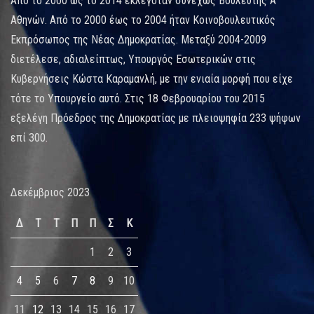
Από το 2000 ως το 2014 εκλεγόταν συνεχώς Βουλευτής Α΄
Αθηνών. Από το 2000 έως το 2004 ήταν Κοινοβουλευτικός
Εκπρόσωπος της Νέας Δημοκρατίας. Μεταξύ 2004-2009
διετέλεσε, αδιαλείπτως, Υπουργός Εσωτερικών στις
Κυβερνήσεις Κώστα Καραμανλή, με την ενιαία μορφή που είχε
τότε το Υπουργείο αυτό. Στις 18 Φεβρουαρίου του 2015
εξελέγη Πρόεδρος της Δημοκρατίας με πλειοψηφία 233 ψήφων
επί 300.
Δεκέμβριος 2023
Δ
Τ
Τ
Π
Π
Σ
Κ
1
2
3
4
5
6
7
8
9
10
11
12
13
14
15
16
17