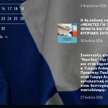
3 Αυγούστου 2026
16
17
18
19
23
24
25
26
Η 4η έκδοση το
«ΜΕΛΕΤΕΣ ΓΙΑ 
30
ΘΕΜΑΤΑ ΚΑΙ ΓΙ
ΚΥΠΡΙΑΚΟ ΖΗΤ
άι
30 Ιουλίου 2026
Συνέντευξη στ
“Νησίδες” της 
και στον δημο
κ. Γιώργο Λιάνη
Προκόπης Παυ
στον Γιώργο Λι
εκτελεστική ε
είναι δυστυχώ
παντοδύναμη»
27 Ιουλίου 2026