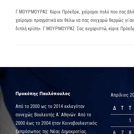
Γ.ΜΟΥΡΜΟΥΡΑΣ: Κύριε Πρόεδρε, χαίρομαι πολύ που σας βλ
χαίρομαι πραγματικά και θέλω να σας συγχαρώ θερμώς γι’αυτ
διπλή κρίση». Γ.ΜΟΥΡΜΟΥΡΑΣ: Σας ευχαριστώ, κύριε Πρόεδ
Προκόπης Παυλόπουλος
Απρίλιος 2
Από το 2000 ως το 2014 εκλεγόταν
Δ
Τ
Τ
συνεχώς Βουλευτής Α΄ Αθηνών. Από το
1
2000 έως το 2004 ήταν Κοινοβουλευτικός
Εκπρόσωπος της Νέας Δημοκρατίας.
6
7
8