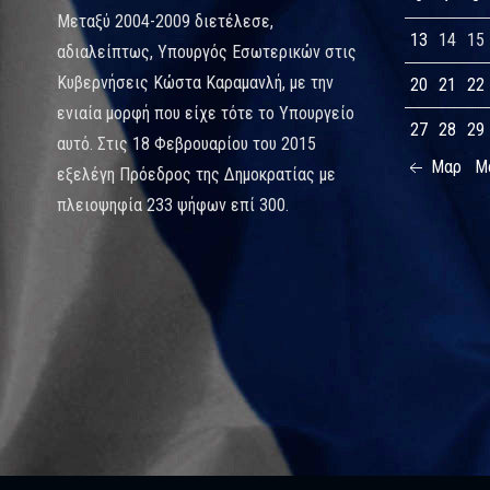
Μεταξύ 2004-2009 διετέλεσε,
13
14
15
αδιαλείπτως, Υπουργός Εσωτερικών στις
Κυβερνήσεις Κώστα Καραμανλή, με την
20
21
22
ενιαία μορφή που είχε τότε το Υπουργείο
27
28
29
αυτό. Στις 18 Φεβρουαρίου του 2015
Μαρ
Μ
εξελέγη Πρόεδρος της Δημοκρατίας με
πλειοψηφία 233 ψήφων επί 300.