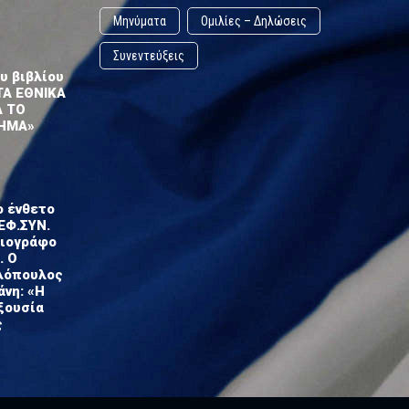
Μηνύματα
Ομιλίες – Δηλώσεις
Συνεντεύξεις
υ βιβλίου
ΤΑ ΕΘΝΙΚΑ
Α ΤΟ
ΗΜΑ»
ο ένθετο
ΕΦ.ΣΥΝ.
σιογράφο
. Ο
λόπουλος
άνη: «Η
ξουσία
ς