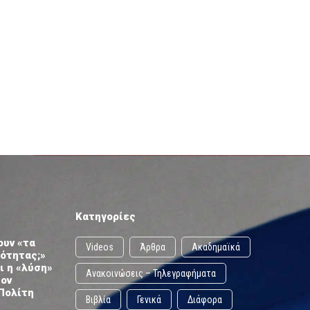
Κατηγορίες
ουν «τα
Videos
Άρθρα
Ακαδημαϊκά
ωότητας;»
ι η «λύση»
Ανακοινώσεις – Τηλεγραφήματα
τον
Πολίτη
Βιβλία
Γενικά
Διάφορα