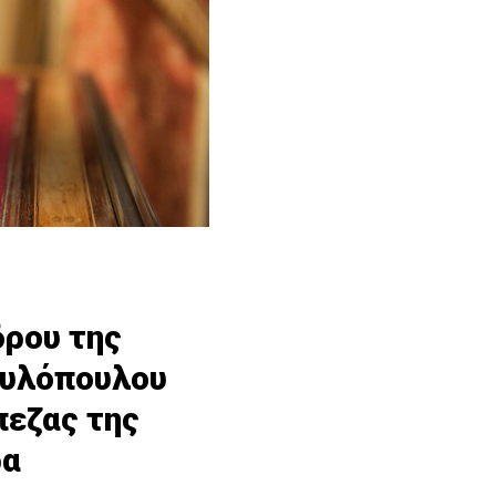
δρου της
αυλόπουλου
πεζας της
ρα