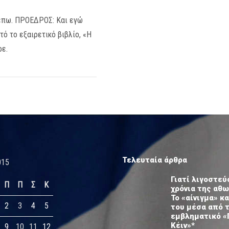
έπω. ΠΡΟΕΔΡΟΣ: Και εγώ
ό το εξαιρετικό βιβλίο, «Η
ρε.
Τελευταία άρθρα
015
Γιατί λιγοστεύ
Π
Π
Σ
Κ
χρόνια της αθ
Το «αίνιγμα» κα
2
3
4
5
του μέσα από 
εμβληματικό «
Κέιν»*
9
10
11
12