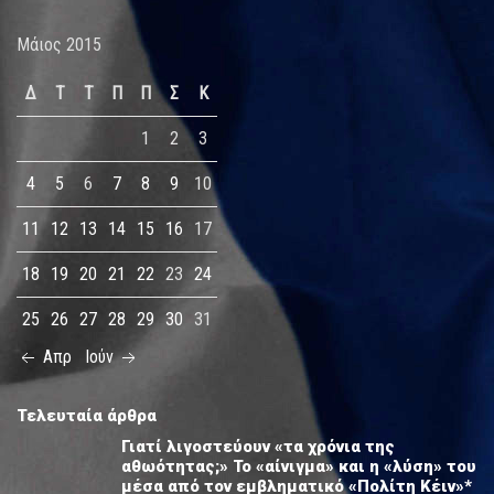
Μάιος 2015
Δ
Τ
Τ
Π
Π
Σ
Κ
1
2
3
4
5
6
7
8
9
10
11
12
13
14
15
16
17
18
19
20
21
22
23
24
25
26
27
28
29
30
31
Απρ
Ιούν
Τελευταία άρθρα
Γιατί λιγοστεύουν «τα χρόνια της
αθωότητας;» Το «αίνιγμα» και η «λύση» του
μέσα από τον εμβληματικό «Πολίτη Κέιν»*