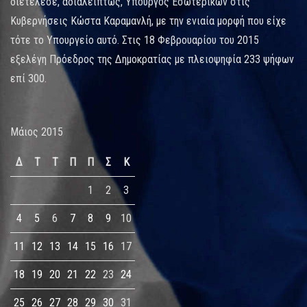
διετέλεσε, αδιαλείπτως, Υπουργός Εσωτερικών στις
Κυβερνήσεις Κώστα Καραμανλή, με την ενιαία μορφή που είχε
τότε το Υπουργείο αυτό. Στις 18 Φεβρουαρίου του 2015
εξελέγη Πρόεδρος της Δημοκρατίας με πλειοψηφία 233 ψήφων
επί 300.
Μάιος 2015
Δ
Τ
Τ
Π
Π
Σ
Κ
1
2
3
4
5
6
7
8
9
10
11
12
13
14
15
16
17
18
19
20
21
22
23
24
25
26
27
28
29
30
31