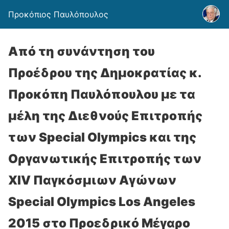
Προκόπιος Παυλόπουλος
Από τη συνάντηση του
Προέδρου της Δημοκρατίας κ.
Προκόπη Παυλόπουλου με τα
μέλη της Διεθνούς Επιτροπής
των Special Olympics και της
Οργανωτικής Επιτροπής των
XIV Παγκόσμιων Αγώνων
Special Olympics Los Angeles
2015 στο Προεδρικό Μέγαρο