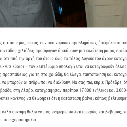
, ο τόπος μας, εκτός των οικονομικών προβλημάτων, δοκιμάζεται αυτή
τοντάδες χιλιάδες προσφύγων διεκδικούν μια καλύτερη μοίρα, εισέ
ι ότι από την αρχή του έτους έως το τέλος Αυγούστου έχουν καταγ
-70% Σύριοι – τον Σεπτέμβριο υπολογίζεται να καταγραφούν άλλες 
ς προσπάθειας για τη στοιχειώδη, θα έλεγα, ταυτοποίηση και καταγρ
να μπορούν οι άνθρωποι να διέλθουν. Να σας πω, κύριε Πρόεδρε, ότ
ράδυ, στη Λέσβο, κατεγράφησαν περίπου 17.000 ενήλικοι και 3.000-3
πρέπει κανένας να θεωρήσει ότι η κατάσταση βαίνει κάπως βελτιούμε
 και άλλα συναφή θέλω να σας ενημερώσω λεπτομερώς και βεβαίως, ν
ου σας χαρακτηρίζει.