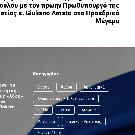
ουλου με τον πρώην Πρωθυπουργό της
ατίας κ. Giuliano Amato στο Προεδρικό
Μέγαρο
Κατηγορίες
ουν «τα
Videos
Άρθρα
Ακαδημαϊκά
ωότητας;»
ι η «λύση»
Ανακοινώσεις – Τηλεγραφήματα
τον
Πολίτη
Βιβλία
Γενικά
Διάφορα
Μηνύματα
Ομιλίες – Δηλώσεις
Συνεντεύξεις