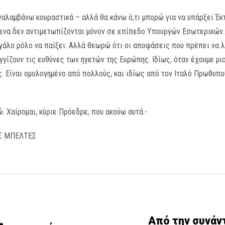
αναλαμβάνω κουραστικά – αλλά θα κάνω ό,τι μπορώ για να υπάρξει Έ
ενα δεν αντιμετωπίζονται μόνον σε επίπεδο Υπουργών Εσωτερικών. 
άλο ρόλο να παίξει. Αλλά θεωρώ ότι οι αποφάσεις που πρέπει να λ
γγίζουν τις ευθύνες των ηγετών της Ευρώπης. Ιδίως, όταν έχουμε μ
ς. Είναι ομολογημένο από πολλούς, και ιδίως από τον Ιταλό Πρωθυπο
. Χαίρομαι, κύριε Πρόεδρε, που ακούω αυτά.-
Σ ΜΠΕΛΤΕΣ
Από την συνάν