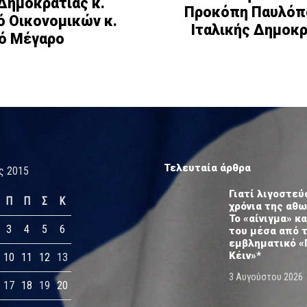
Δημοκρατίας κ.
Προκόπη Παυλόπ
 Οικονομικών κ.
Ιταλικής Δημοκρ
κό Μέγαρο
Τελευταία άρθρα
ς 2015
Γιατί λιγοστεύ
Π
Π
Σ
Κ
χρόνια της αθ
Το «αίνιγμα» κα
3
4
5
6
του μέσα από 
εμβληματικό «
Κέιν»*
10
11
12
13
3 Αυγούστου 2026
17
18
19
20