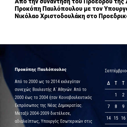
Από την συνάντηση του Προέδρου της 
Προκόπη Παυλόπουλου με τον Υπουργό
Νικόλαο Χριστοδουλάκη στο Προεδρι
Προκόπης Παυλόπουλος
Σεπτέμβριο
Από το 2000 ως το 2014 εκλεγόταν
Δ
Τ
Τ
συνεχώς Βουλευτής Α΄ Αθηνών. Από το
1
2
2000 έως το 2004 ήταν Κοινοβουλευτικός
Εκπρόσωπος της Νέας Δημοκρατίας.
7
8
9
Μεταξύ 2004-2009 διετέλεσε,
14
15
16
αδιαλείπτως, Υπουργός Εσωτερικών στις