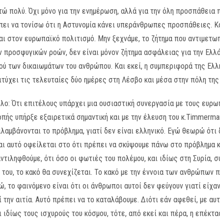
ώ πολύ. Όχι μόνο για την ενημέρωση, αλλά για την όλη προσπάθεια π
πει να τονίσω ότι η Αστυνομία κάνει υπεράνθρωπες προσπάθειες. Κα
και στον ευρωπαϊκό πολιτισμό. Μην ξεχνάμε, το ζήτημα που αντιμετω
 προσφυγικών ροών, δεν είναι μόνον ζήτημα ασφάλειας για την Ελλάδ
ού των δικαιωμάτων του ανθρώπου. Και εκεί, η συμπεριφορά της Ελλ
ιτύχει τις τελευταίες δύο ημέρες στη Λέσβο και μέσα στην πόλη της
λλο: Ότι επιτέλους υπάρχει μια ουσιαστική συνεργασία με τους ευρω
πής υπήρξε εξαιρετικά σημαντική και με την έλευση του κ.Timmerman
λαμβάνονται το πρόβλημα, γιατί δεν είναι ελληνικό. Εγώ θεωρώ ότι 
αι αυτό οφείλεται στο ότι πρέπει να σκύψουμε πάνω στο πρόβλημα κα
τιληφθούμε, ότι όσο οι φωτιές του πολέμου, και ιδίως στη Συρία, σ
α του, το κακό θα συνεχίζεται. Το κακό με την έννοια των ανθρώπων 
ώ, το φαινόμενο είναι ότι οι άνθρωποι αυτοί δεν φεύγουν γιατί είχ
ί την αιτία. Αυτό πρέπει να το καταλάβουμε. Διότι εάν αφεθεί, με α
 ιδίως τους ισχυρούς του κόσμου, τότε, από εκεί και πέρα, η επέκτα