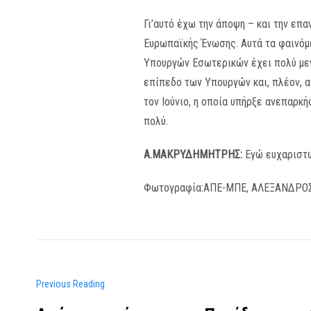
Γι’αυτό έχω την άποψη – και την επ
Ευρωπαϊκής Ένωσης. Αυτά τα φαινόμ
Υπουργών Εσωτερικών έχει πολύ μεγ
επίπεδο των Υπουργών και, πλέον, α
τον Ιούνιο, η οποία υπήρξε ανεπαρκή
πολύ.
Α.ΜΑΚΡΥΔΗΜΗΤΡΗΣ:
Εγώ ευχαριστώ
Φωτογραφία:ΑΠΕ-ΜΠΕ, ΑΛΕΞΑΝΔΡΟ
Previous Reading