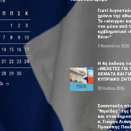
016
Γιατί λιγοστεύ
Π
Π
Σ
Κ
χρόνια της αθ
Το «αίνιγμα» κα
1
2
3
του μέσα από 
εμβληματικό «
Κέιν»*
7
8
9
10
3 Αυγούστου 2026
14
15
16
17
21
22
23
24
Η 4η έκδοση το
«ΜΕΛΕΤΕΣ ΓΙΑ 
28
29
30
ΘΕΜΑΤΑ ΚΑΙ ΓΙ
ΚΥΠΡΙΑΚΟ ΖΗΤ
άι
30 Ιουλίου 2026
Συνέντευξη στ
“Νησίδες” της 
και στον δημο
κ. Γιώργο Λιάνη
Προκόπης Παυ