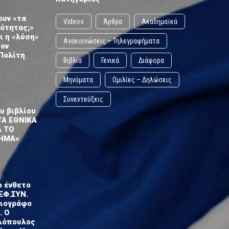
ουν «τα
Videos
Άρθρα
Ακαδημαϊκά
ωότητας;»
ι η «λύση»
Ανακοινώσεις – Τηλεγραφήματα
τον
Πολίτη
Βιβλία
Γενικά
Διάφορα
Μηνύματα
Ομιλίες – Δηλώσεις
Συνεντεύξεις
υ βιβλίου
ΤΑ ΕΘΝΙΚΑ
Α ΤΟ
ΗΜΑ»
ο ένθετο
ΕΦ.ΣΥΝ.
σιογράφο
. Ο
λόπουλος