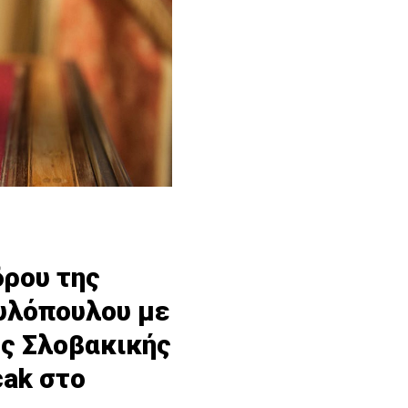
δρου της
υλόπουλου με
ς Σλοβακικής
cak στο