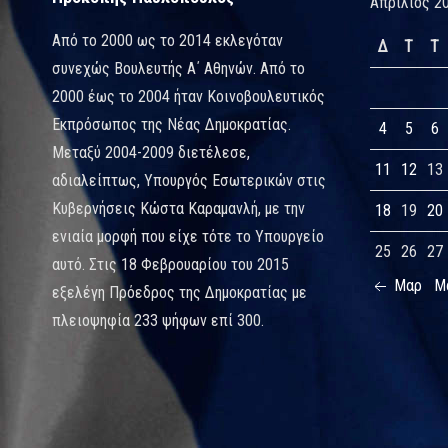
Απρίλιος 2
Από το 2000 ως το 2014 εκλεγόταν
Δ
Τ
Τ
συνεχώς Βουλευτής Α΄ Αθηνών. Από το
2000 έως το 2004 ήταν Κοινοβουλευτικός
Εκπρόσωπος της Νέας Δημοκρατίας.
4
5
6
Μεταξύ 2004-2009 διετέλεσε,
11
12
13
αδιαλείπτως, Υπουργός Εσωτερικών στις
Κυβερνήσεις Κώστα Καραμανλή, με την
18
19
20
ενιαία μορφή που είχε τότε το Υπουργείο
25
26
27
αυτό. Στις 18 Φεβρουαρίου του 2015
Μαρ
Μ
εξελέγη Πρόεδρος της Δημοκρατίας με
πλειοψηφία 233 ψήφων επί 300.