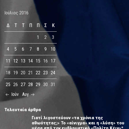
Ιούλιος 2016
Δ
Τ
Τ
Π
Π
Σ
Κ
1
2
3
4
5
6
7
8
9
10
11
12
13
14
15
16
17
18
19
20
21
22
23
24
25
26
27
28
29
30
31
Ιούν
Αυγ
Τελευταία άρθρα
Γιατί λιγοστεύουν «τα χρόνια της
αθωότητας;» Το «αίνιγμα» και η «λύση» του
μέσα από τον εμβληματικό «Πολίτη Κέιν»*