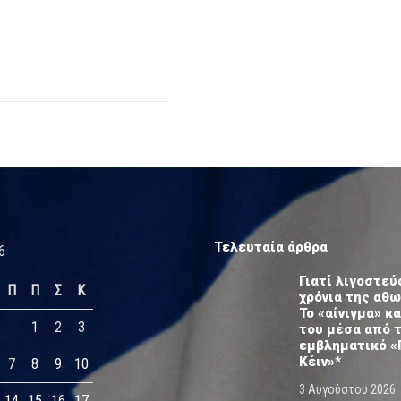
Τελευταία άρθρα
6
Γιατί λιγοστεύ
Π
Π
Σ
Κ
χρόνια της αθ
Το «αίνιγμα» κα
1
2
3
του μέσα από 
εμβληματικό «
Κέιν»*
7
8
9
10
3 Αυγούστου 2026
14
15
16
17