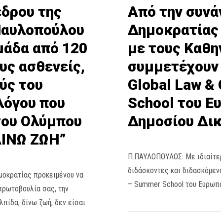
έδρου της
Από την συνά
Παυλοπούλου
Δημοκρατίας
μάδα από 120
με τους Καθη
υς ασθενείς,
συμμετέχουν
ύς του
Global Law &
λόγου που
School του Ε
του Ολύμπου
Δημοσίου Δικ
ΔΙΝΩ ΖΩΗ”
Π.ΠΑΥΛΟΠΟΥΛΟΣ: Με ιδιαίτερ
διδάσκοντες και διδασκόμεν
μοκρατίας προκειμένου να
– Summer School του Ευρωπα
πρωτοβουλία σας, την
πίδα, δίνω ζωή, δεν είσαι