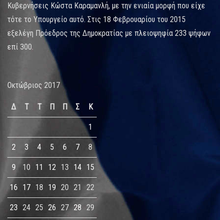
Κυβερνήσεις Κώστα Καραμανλή, με την ενιαία μορφή που είχε
τότε το Υπουργείο αυτό. Στις 18 Φεβρουαρίου του 2015
εξελέγη Πρόεδρος της Δημοκρατίας με πλειοψηφία 233 ψήφων
επί 300.
Οκτώβριος 2017
Δ
Τ
Τ
Π
Π
Σ
Κ
1
2
3
4
5
6
7
8
9
10
11
12
13
14
15
16
17
18
19
20
21
22
23
24
25
26
27
28
29