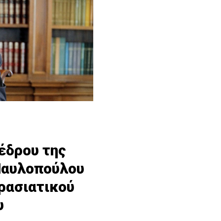
έδρου της
Παυλοπούλου
ρασιατικού
υ