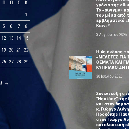
Π
Π
Σ
Κ
χρόνια της αθ
Το «αίνιγμα» κα
1
του μέσα από 
εμβληματικό «
Κέιν»*
5
6
7
8
3 Αυγούστου 2026
12
13
14
15
19
20
21
22
Η 4η έκδοση το
«ΜΕΛΕΤΕΣ ΓΙΑ 
26
27
28
29
ΘΕΜΑΤΑ ΚΑΙ ΓΙ
ΚΥΠΡΙΑΚΟ ΖΗΤ
30 Ιουλίου 2026
οέ
Συνέντευξη στ
“Νησίδες” της 
και στον δημο
κ. Γιώργο Λιάνη
Προκόπης Παυ
στον Γιώργο Λι
εκτελεστική ε