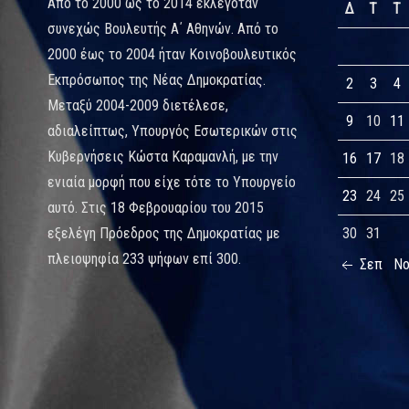
Από το 2000 ως το 2014 εκλεγόταν
Δ
Τ
Τ
συνεχώς Βουλευτής Α΄ Αθηνών. Από το
2000 έως το 2004 ήταν Κοινοβουλευτικός
Εκπρόσωπος της Νέας Δημοκρατίας.
2
3
4
Μεταξύ 2004-2009 διετέλεσε,
9
10
11
αδιαλείπτως, Υπουργός Εσωτερικών στις
Κυβερνήσεις Κώστα Καραμανλή, με την
16
17
18
ενιαία μορφή που είχε τότε το Υπουργείο
23
24
25
αυτό. Στις 18 Φεβρουαρίου του 2015
εξελέγη Πρόεδρος της Δημοκρατίας με
30
31
πλειοψηφία 233 ψήφων επί 300.
Σεπ
Ν