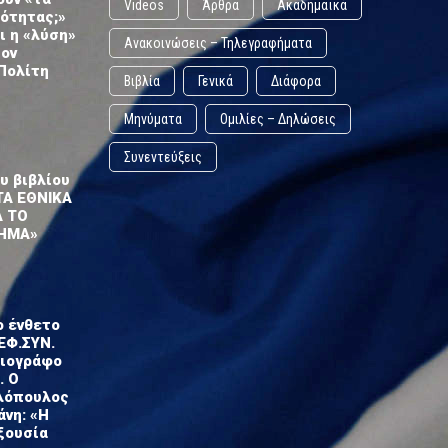
Videos
Άρθρα
Ακαδημαϊκά
ωότητας;»
ι η «λύση»
Ανακοινώσεις – Τηλεγραφήματα
τον
Πολίτη
Βιβλία
Γενικά
Διάφορα
Μηνύματα
Ομιλίες – Δηλώσεις
Συνεντεύξεις
υ βιβλίου
ΤΑ ΕΘΝΙΚΑ
Α ΤΟ
ΗΜΑ»
ο ένθετο
ΕΦ.ΣΥΝ.
σιογράφο
. Ο
λόπουλος
άνη: «Η
ξουσία