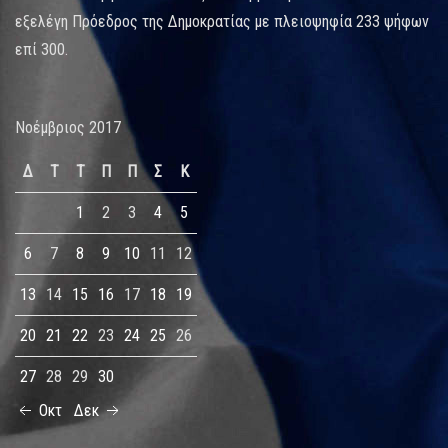
εξελέγη Πρόεδρος της Δημοκρατίας με πλειοψηφία 233 ψήφων
επί 300.
Νοέμβριος 2017
Δ
Τ
Τ
Π
Π
Σ
Κ
1
2
3
4
5
6
7
8
9
10
11
12
13
14
15
16
17
18
19
20
21
22
23
24
25
26
27
28
29
30
Οκτ
Δεκ