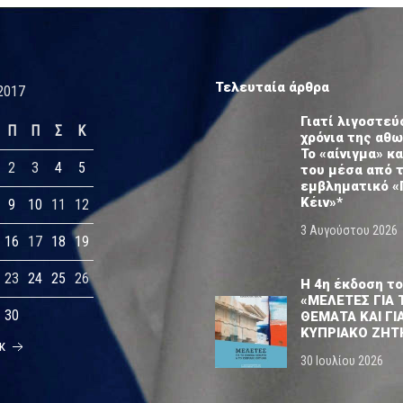
Τελευταία άρθρα
2017
Γιατί λιγοστεύ
Π
Π
Σ
Κ
χρόνια της αθ
Το «αίνιγμα» κα
2
3
4
5
του μέσα από 
εμβληματικό «
Κέιν»*
9
10
11
12
3 Αυγούστου 2026
16
17
18
19
23
24
25
26
Η 4η έκδοση το
«ΜΕΛΕΤΕΣ ΓΙΑ 
30
ΘΕΜΑΤΑ ΚΑΙ ΓΙ
ΚΥΠΡΙΑΚΟ ΖΗΤ
κ
30 Ιουλίου 2026