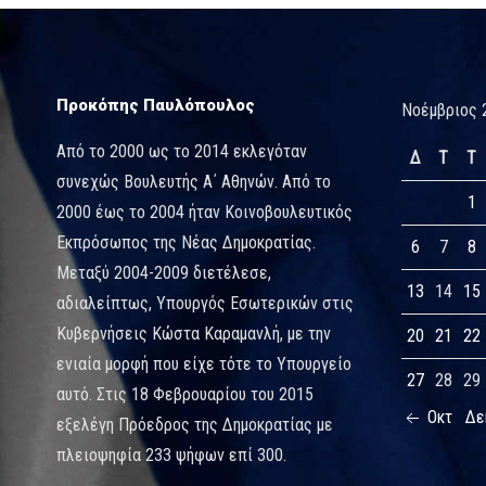
Προκόπης Παυλόπουλος
Νοέμβριος 
Από το 2000 ως το 2014 εκλεγόταν
Δ
Τ
Τ
συνεχώς Βουλευτής Α΄ Αθηνών. Από το
1
2000 έως το 2004 ήταν Κοινοβουλευτικός
Εκπρόσωπος της Νέας Δημοκρατίας.
6
7
8
Μεταξύ 2004-2009 διετέλεσε,
13
14
15
αδιαλείπτως, Υπουργός Εσωτερικών στις
Κυβερνήσεις Κώστα Καραμανλή, με την
20
21
22
ενιαία μορφή που είχε τότε το Υπουργείο
27
28
29
αυτό. Στις 18 Φεβρουαρίου του 2015
Οκτ
Δε
εξελέγη Πρόεδρος της Δημοκρατίας με
πλειοψηφία 233 ψήφων επί 300.