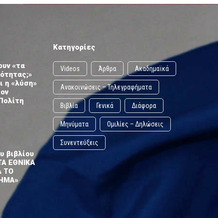
Κατηγορίες
ουν «τα
Videos
Άρθρα
Ακαδημαϊκά
ωότητας;»
ι η «λύση»
Ανακοινώσεις – Τηλεγραφήματα
τον
Πολίτη
Βιβλία
Γενικά
Διάφορα
Μηνύματα
Ομιλίες – Δηλώσεις
Συνεντεύξεις
υ βιβλίου
ΤΑ ΕΘΝΙΚΑ
Α ΤΟ
ΗΜΑ»