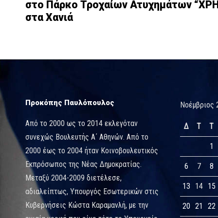
στο Πάρκο Τροχαίων Ατυχημάτων “Χ
στα Χανιά
Προκόπης Παυλόπουλος
Νοέμβριος 
Από το 2000 ως το 2014 εκλεγόταν
Δ
Τ
Τ
συνεχώς Βουλευτής Α΄ Αθηνών. Από το
1
2000 έως το 2004 ήταν Κοινοβουλευτικός
Εκπρόσωπος της Νέας Δημοκρατίας.
6
7
8
Μεταξύ 2004-2009 διετέλεσε,
13
14
15
αδιαλείπτως, Υπουργός Εσωτερικών στις
Κυβερνήσεις Κώστα Καραμανλή, με την
20
21
22