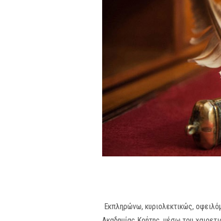
Εκπληρώνω, κυριολεκτικώς, οφειλό
Ακαδημίας Κρήτης, μέσω του χαιρετι