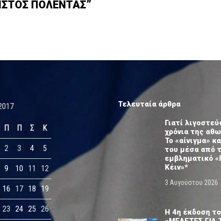
ΡΗΣΤΟΣ ΠΟΛΕΝΤΑΣ”
Τελευταία άρθρα
2017
Γιατί λιγοστεύ
Π
Π
Σ
Κ
χρόνια της αθ
Το «αίνιγμα» κα
2
3
4
5
του μέσα από 
εμβληματικό «
Κέιν»*
9
10
11
12
3 Αυγούστου 2026
16
17
18
19
23
24
25
26
Η 4η έκδοση το
«ΜΕΛΕΤΕΣ ΓΙΑ 