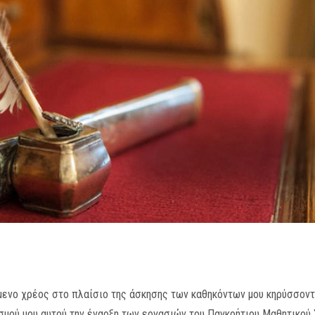
μενο χρέος στο πλαίσιο της άσκησης των καθηκόντων μου κηρύσσοντ
σμού μου αυτού την έναρξη των εργασιών του Παγκρήτιου Μαθητικού 