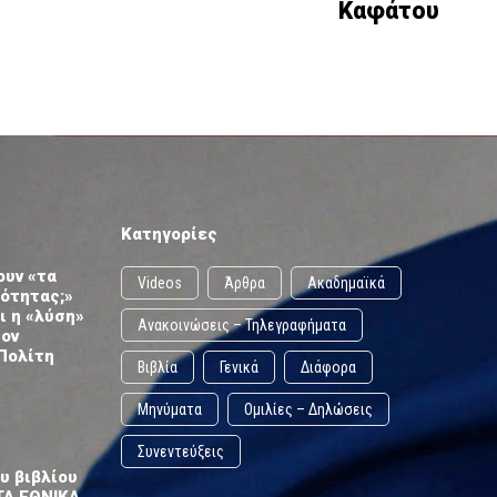
Καφάτου
Κατηγορίες
ουν «τα
Videos
Άρθρα
Ακαδημαϊκά
ωότητας;»
ι η «λύση»
Ανακοινώσεις – Τηλεγραφήματα
τον
Πολίτη
Βιβλία
Γενικά
Διάφορα
Μηνύματα
Ομιλίες – Δηλώσεις
Συνεντεύξεις
υ βιβλίου
ΤΑ ΕΘΝΙΚΑ