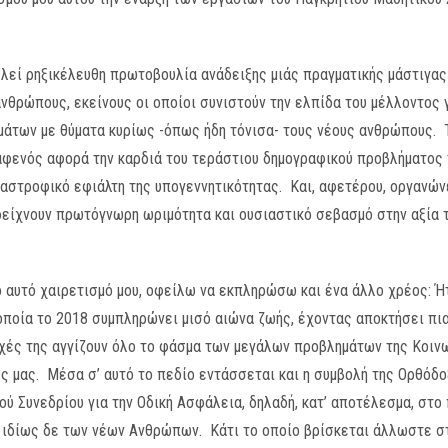
ελεί ρηξικέλευθη πρωτοβουλία ανάδειξης μιάς πραγματικής μάστιγας 
νθρώπους, εκείνους οι οποίοι συνιστούν την ελπίδα του μέλλοντος γ
άτων με θύματα κυρίως -όπως ήδη τόνισα- τους νέους ανθρώπους. Τ
 αφενός αφορά την καρδιά του τεράστιου δημογραφικού προβλήματος
αστροφικό εφιάλτη της υπογεννητικότητας. Και, αφετέρου, οργανών
 δείχνουν πρωτόγνωρη ωριμότητα και ουσιαστικό σεβασμό στην αξία 
αυτό χαιρετισμό μου, οφείλω να εκπληρώσω και ένα άλλο χρέος: Ήτ
οποία το 2018 συμπληρώνει μισό αιώνα ζωής, έχοντας αποκτήσει πια
υχές της αγγίζουν όλο το φάσμα των μεγάλων προβλημάτων της Κοιν
ς μας. Μέσα σ’ αυτό το πεδίο εντάσσεται και η συμβολή της Ορθόδ
ύ Συνεδρίου για την Οδική Ασφάλεια, δηλαδή, κατ’ αποτέλεσμα, στο 
 ιδίως δε των νέων Ανθρώπων. Κάτι το οποίο βρίσκεται άλλωστε στ