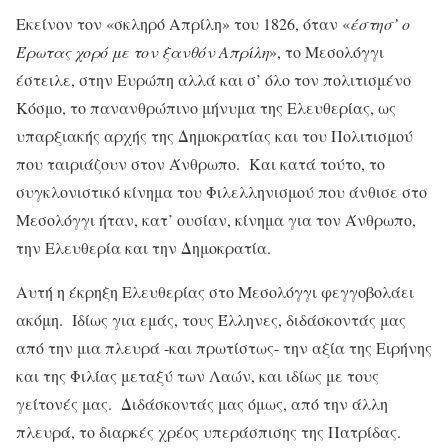
Εκείνον τον «σκληρό Απρίλη» του 1826, όταν «
έστησ’ ο
Έρωτας χορό με τον ξανθόν Απρίλη
», το Μεσολόγγι
έστειλε, στην Ευρώπη αλλά και σ’ όλο τον πολιτισμένο
Κόσμο, το πανανθρώπινο μήνυμα της Ελευθερίας, ως
υπαρξιακής αρχής της Δημοκρατίας και του Πολιτισμού
που ταιριάζουν στον Άνθρωπο. Και κατά τούτο, το
συγκλονιστικό κίνημα του Φιλελληνισμού που άνθισε στο
Μεσολόγγι ήταν, κατ’ ουσίαν, κίνημα για τον Άνθρωπο,
την Ελευθερία και την Δημοκρατία.
Αυτή η έκρηξη Ελευθερίας στο Μεσολόγγι φεγγοβολάει
ακόμη. Ιδίως για εμάς, τους Έλληνες, διδάσκοντάς μας
από την μια πλευρά -και πρωτίστως- την αξία της Ειρήνης
και της Φιλίας μεταξύ των Λαών, και ιδίως με τους
γείτονές μας. Διδάσκοντάς μας όμως, από την άλλη
πλευρά, το διαρκές χρέος υπεράσπισης της Πατρίδας.