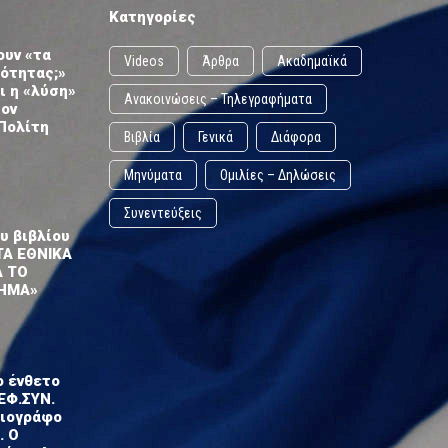
Κατηγορίες
ουν «τα
Videos
Άρθρα
Ακαδημαϊκά
ωότητας;»
ι η «λύση»
Ανακοινώσεις – Τηλεγραφήματα
τον
Πολίτη
Βιβλία
Γενικά
Διάφορα
Μηνύματα
Ομιλίες – Δηλώσεις
Συνεντεύξεις
υ βιβλίου
ΤΑ ΕΘΝΙΚΑ
Α ΤΟ
ΗΜΑ»
ο ένθετο
ΕΦ.ΣΥΝ.
σιογράφο
. Ο