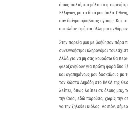
όπως παλιά, και μάλιστα η τωρινή κ
Ελλήνων, με τα δικά μου όπλα: Οθόνη
σαν δείγμα αμοιβαίας αγάπης. Και το
επιπλέον τιμή και άλλη μια ενθάρρυν
Στην πορεία μου με βοήθησαν πάρα π
συνεννοήσιμοι κληρονόμοι τουλάχιστ
Αλλά για να μη σας κουράσω θα περι
φιλοξενηθούν για πρώτη φορά δυο ξέ
και αγαπημένους μου δασκάλους με το
τον Κώστα Δημάδη στο ΙΜΧΑ της Θεσσ
λείπει, όπως λείπει σε όλους μας, 
την Carol, εδώ παρούσα, χωρίς την ο
να την ζηλεύει κιόλας. Λοιπόν, σήμε