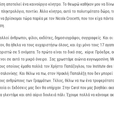
ρίση αποτελεί ένα καινούργιο κίνητρο. Το θεωρώ καθήκον μου να δίν
, πληκτρολόγιο, ποντίκι. Άλλο κίνητρο, αυτό το πολυτιμότατο δώρο, τ
 να βρίσκομαι τώρα παρέα με τον Nicola Crocetti, που τον είχα πάντ
ση.
ολλοί άνθρωποι, φίλοι, εκδότες, δημοσιογράφοι, συγγραφείς. Και οι
ον, θα ήθελα να τους ευχαριστήσω όλους, και όχι μόνο τους 17 αγα
οριστώ σε 5 ονόματα. Το πρώτο είναι το δικό σας, κύριε Πρόεδρε,
νοι σε αυτό το μικρό όνειρο. Σας χρωστάμε αιώνια ευγνωμοσύνη. Μ
υς οποίους έμαθα πολλά: τον Χρήστο Παπάζογλου, τoυ Institute des L
αλονίκης. Και θέλω να πω, στον Ηρακλή Παπαλέξη που δεν μπορεί π
τους ανθρώπους των Γραμμάτων. Τέλος, θέλω να πω ένα τρυφερότατο
ποία οι Εκδόσεις μας δεν θα υπήρχαν. Στην Carol που μας βοηθάει ακ
ρα γλεντάμε και από αύριο δουλειά πάλι. Έχουμε πολλά να κάνουμε ακ