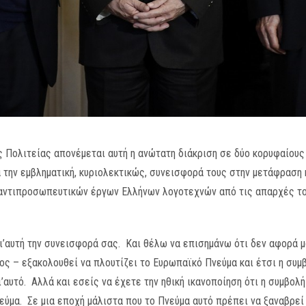
ς Πολιτείας απονέμεται αυτή η ανώτατη διάκριση σε δύο κορυφαίους
 για την εμβληματική, κυριολεκτικώς, συνεισφορά τους στην μετάφραση
κά αντιπροσωπευτικών έργων Ελλήνων λογοτεχνών από τις απαρχές τ
’αυτή την συνεισφορά σας. Και θέλω να επισημάνω ότι δεν αφορά μ
ος – εξακολουθεί να πλουτίζει το Ευρωπαϊκό Πνεύμα και έτσι η συμ
’αυτό. Αλλά και εσείς να έχετε την ηθική ικανοποίηση ότι η συμβολ
ύμα. Σε μια εποχή μάλιστα που το Πνεύμα αυτό πρέπει να ξαναβρεί 