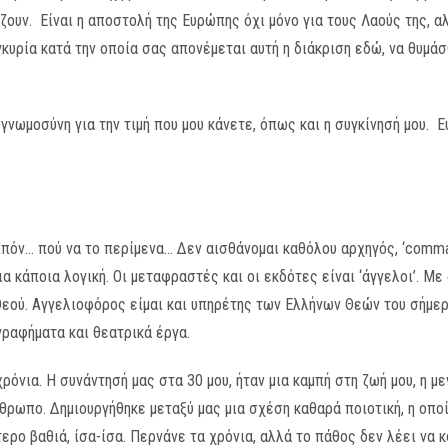
όζουν. Είναι η αποστολή της Ευρώπης όχι μόνο για τους Λαούς της, 
κυρία κατά την οποία σας απονέμεται αυτή η διάκριση εδώ, να θυμάσθ
γνωμοσύνη για την τιμή που μου κάνετε, όπως και η συγκίνησή μου. 
ιπόν… πού να το περίμενα… Δεν αισθάνομαι καθόλου αρχηγός, ‘comma
ια κάποια λογική. Οι μεταφραστές και οι εκδότες είναι ‘άγγελοι’. Με
Θεού. Αγγελιοφόρος είμαι και υπηρέτης των Ελλήνων Θεών του σήμ
ραφήματα και θεατρικά έργα.
όνια. Η συνάντησή μας στα 30 μου, ήταν μια καμπή στη ζωή μου, η με
ρωπο. Δημιουργήθηκε μεταξύ μας μια σχέση καθαρά ποιοτική, η οποία
τερο βαθιά, ίσα-ίσα. Περνάνε τα χρόνια, αλλά το πάθος δεν λέει να