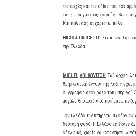
τις αρχές και τις αξίες που του αρμ
τους ταραγμένους καιρούς. Και η συγ
Και πάλι σας ευχαριστώ πολύ.
NICOLA
CROCETTI
:
Είναι μεγάλη η ευ
την Ελλάδα.
MICHEL
VOLKOVITCH
:
Ταξιάρχης, λο
θρησκευτική έννοια της λέξης έχει μ
συγγραφέα στον ρόλο του μακρινού 
μεγάλο θησαυρό από ποιήματα, πεζογ
Την Ελλάδα την υπηρετώ σχεδόν 40 χρ
δεύτερη φορά. Η Ελλάδα με έκανε άνθ
αδελφική, χωρίς να καταντήσει λιγό