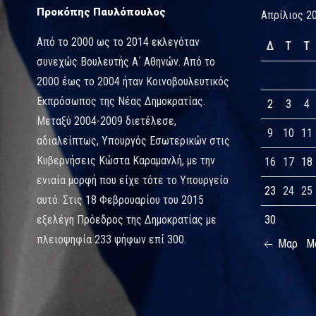
Προκόπης Παυλόπουλος
Απρίλιος 2
Από το 2000 ως το 2014 εκλεγόταν
Δ
Τ
Τ
συνεχώς Βουλευτής Α΄ Αθηνών. Από το
2000 έως το 2004 ήταν Κοινοβουλευτικός
Εκπρόσωπος της Νέας Δημοκρατίας.
2
3
4
Μεταξύ 2004-2009 διετέλεσε,
9
10
11
αδιαλείπτως, Υπουργός Εσωτερικών στις
Κυβερνήσεις Κώστα Καραμανλή, με την
16
17
18
ενιαία μορφή που είχε τότε το Υπουργείο
23
24
25
αυτό. Στις 18 Φεβρουαρίου του 2015
εξελέγη Πρόεδρος της Δημοκρατίας με
30
πλειοψηφία 233 ψήφων επί 300.
Μαρ
Μ