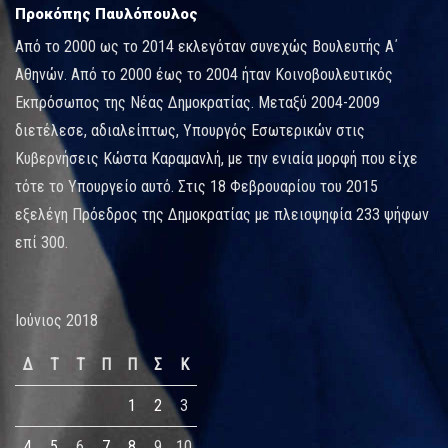
Προκόπης Παυλόπουλος
Από το 2000 ως το 2014 εκλεγόταν συνεχώς Βουλευτής Α΄
Αθηνών. Από το 2000 έως το 2004 ήταν Κοινοβουλευτικός
Εκπρόσωπος της Νέας Δημοκρατίας. Μεταξύ 2004-2009
διετέλεσε, αδιαλείπτως, Υπουργός Εσωτερικών στις
Κυβερνήσεις Κώστα Καραμανλή, με την ενιαία μορφή που είχε
τότε το Υπουργείο αυτό. Στις 18 Φεβρουαρίου του 2015
εξελέγη Πρόεδρος της Δημοκρατίας με πλειοψηφία 233 ψήφων
επί 300.
Ιούνιος 2018
Δ
Τ
Τ
Π
Π
Σ
Κ
1
2
3
4
5
6
7
8
9
10