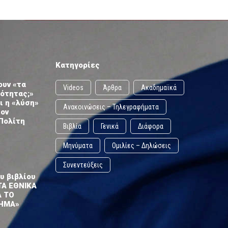
Κατηγορίες
ουν «τα
Videos
Άρθρα
Ακαδημαϊκά
ωότητας;»
ι η «λύση»
Ανακοινώσεις – Τηλεγραφήματα
τον
Πολίτη
Βιβλία
Γενικά
Διάφορα
Μηνύματα
Ομιλίες – Δηλώσεις
Συνεντεύξεις
υ βιβλίου
ΤΑ ΕΘΝΙΚΑ
Α ΤΟ
ΗΜΑ»