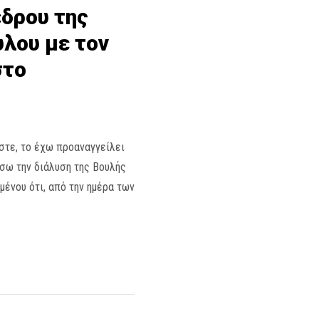
έδρου της
υλου με τον
στο
τε, το έχω προαναγγείλει
σω την διάλυση της Βουλής
μένου ότι, από την ημέρα των