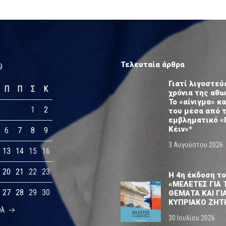
Τελευταία άρθρα
9
Γιατί λιγοστεύ
Π
Π
Σ
Κ
χρόνια της αθ
Το «αίνιγμα» κα
1
2
του μέσα από 
εμβληματικό «
Κέιν»*
6
7
8
9
3 Αυγούστου 2026
13
14
15
16
20
21
22
23
Η 4η έκδοση το
«ΜΕΛΕΤΕΣ ΓΙΑ 
27
28
29
30
ΘΕΜΑΤΑ ΚΑΙ ΓΙ
ΚΥΠΡΙΑΚΟ ΖΗΤ
ύλ
30 Ιουλίου 2026