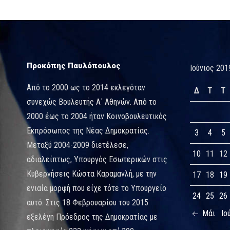
Προκόπης Παυλόπουλος
Ιούνιος 201
Από το 2000 ως το 2014 εκλεγόταν
Δ
Τ
Τ
συνεχώς Βουλευτής Α΄ Αθηνών. Από το
2000 έως το 2004 ήταν Κοινοβουλευτικός
Εκπρόσωπος της Νέας Δημοκρατίας.
3
4
5
Μεταξύ 2004-2009 διετέλεσε,
10
11
12
αδιαλείπτως, Υπουργός Εσωτερικών στις
Κυβερνήσεις Κώστα Καραμανλή, με την
17
18
19
ενιαία μορφή που είχε τότε το Υπουργείο
24
25
26
αυτό. Στις 18 Φεβρουαρίου του 2015
Μάι
Ιο
εξελέγη Πρόεδρος της Δημοκρατίας με