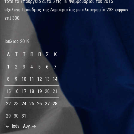
τότε το Υπουργείο αυτό. Στις 18 Φεβρουαρίου του 2015
εξελέγη Πρόεδρος της Δημοκρατίας με πλειοψηφία 233 ψήφων
επί 300.
Ιούλιος 2019
Δ
Τ
Τ
Π
Π
Σ
Κ
1
2
3
4
5
6
7
8
9
10
11
12
13
14
15
16
17
18
19
20
21
22
23
24
25
26
27
28
29
30
31
Ιούν
Αυγ