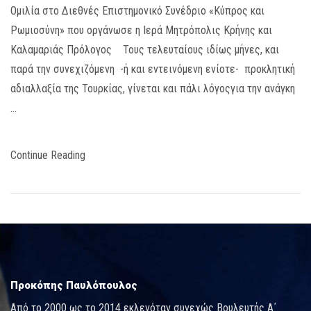
Oμιλία στο Διεθνές Επιστημονικό Συνέδριο «Κύπρος και
Ρωμιοσύνη» που οργάνωσε η Ιερά Μητρόπολις Κρήνης και
Καλαμαριάς Πρόλογος Τους τελευταίους ιδίως μήνες, και
παρά την συνεχιζόμενη -ή και εντεινόμενη ενίοτε- προκλητική
αδιαλλαξία της Τουρκίας, γίνεται και πάλι λόγοςγια την ανάγκη
…
Continue Reading
Προκόπης Παυλόπουλος
Από το 2000 ως το 2014 εκλεγόταν συνεχώς Βουλευτής Α΄