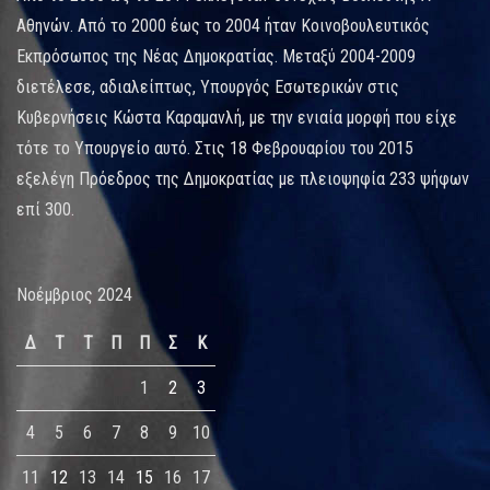
Αθηνών. Από το 2000 έως το 2004 ήταν Κοινοβουλευτικός
Εκπρόσωπος της Νέας Δημοκρατίας. Μεταξύ 2004-2009
διετέλεσε, αδιαλείπτως, Υπουργός Εσωτερικών στις
Κυβερνήσεις Κώστα Καραμανλή, με την ενιαία μορφή που είχε
τότε το Υπουργείο αυτό. Στις 18 Φεβρουαρίου του 2015
εξελέγη Πρόεδρος της Δημοκρατίας με πλειοψηφία 233 ψήφων
επί 300.
Νοέμβριος 2024
Δ
Τ
Τ
Π
Π
Σ
Κ
1
2
3
4
5
6
7
8
9
10
11
12
13
14
15
16
17