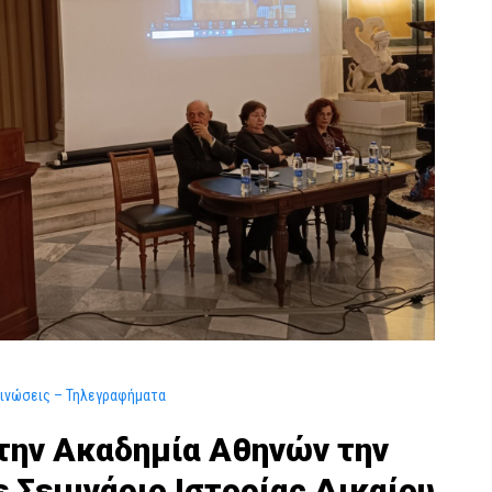
ινώσεις – Τηλεγραφήματα
την Ακαδημία Αθηνών την
ε Σεμινάριο Ιστορίας Δικαίου