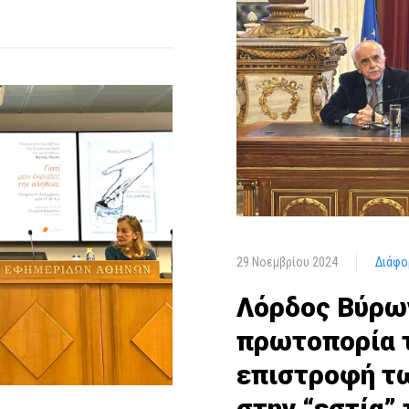
29 Νοεμβρίου 2024
Διάφο
Λόρδος Βύρω
πρωτοπορία τ
επιστροφή τ
στην “εστία” 