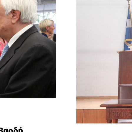
 Βαρδή