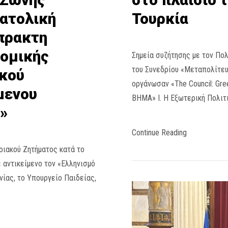
νατολική
Τουρκία
μπρακτη
νομικής
Σημεία συζήτησης με τον Πο
του Συνεδρίου «Μεταπολίτευ
υκού
οργάνωσαν «The Council: Gree
μενου
ΒΗΜΑ» Ι. Η Εξωτερική Πολιτ
»
Continue Reading
ριακού Ζητήματος κατά το
 αντικείμενο τον «Ελληνισμό
ίας, το Υπουργείο Παιδείας,