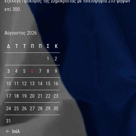
εξελέγη Πρόεδρος της Δημοκρατίας με πλειοψηφία 233 ψήφων
επί 300.
Αύγουστος 2026
Δ
Τ
Τ
Π
Π
Σ
Κ
1
2
3
4
5
6
7
8
9
10
11
12
13
14
15
16
17
18
19
20
21
22
23
24
25
26
27
28
29
30
31
Ιούλ