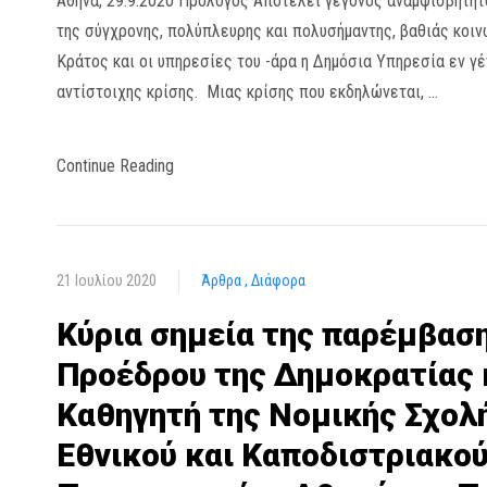
Αθήνα, 29.9.2020 Πρόλογος Αποτελεί γεγονός αναμφισβήτητο
της σύγχρονης, πολύπλευρης και πολυσήμαντης, βαθιάς κοιν
Κράτος και οι υπηρεσίες του -άρα η Δημόσια Υπηρεσία εν γέ
αντίστοιχης κρίσης. Μιας κρίσης που εκδηλώνεται, …
Continue Reading
21 Ιουλίου 2020
Άρθρα
Διάφορα
Κύρια σημεία της παρέμβασ
Προέδρου της Δημοκρατίας 
Καθηγητή της Νομικής Σχολ
Εθνικού και Καποδιστριακο