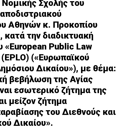
 Νομικής Σχολής του
Καποδιστριακού
ου Αθηνών κ. Προκοπίου
 κατά την διαδικτυακή
 «European Public Law
» (EPLO) («Ευρωπαϊκού
ημόσιου Δικαίου»), με θέμα:
κή βεβήλωση της Αγίας
ίναι εσωτερικό ζήτημα της
αι μείζον ζήτημα
ραβίασης του Διεθνούς και
ού Δικαίου».