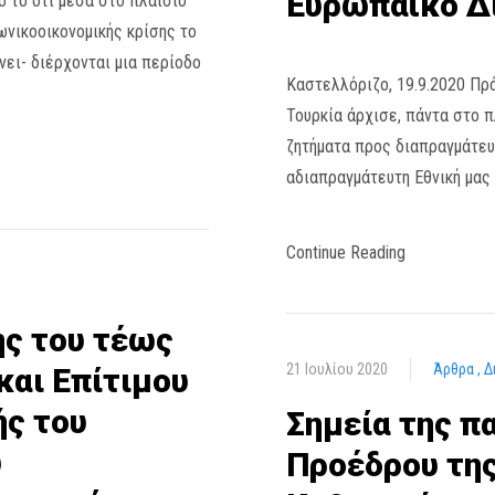
Ευρωπαϊκό Δί
 το ότι μέσα στο πλαίσιο
ωνικοοικονομικής κρίσης το
νει- διέρχονται μια περίοδο
Καστελλόριζο, 19.9.2020 Πρ
Τουρκία άρχισε, πάντα στο π
ζητήματα προς διαπραγμάτευσ
αδιαπραγμάτευτη Εθνική μας 
Continue Reading
ης του τέως
21 Ιουλίου 2020
Άρθρα
Δ
και Επίτιμου
ής του
Σημεία της π
ύ
Προέδρου της