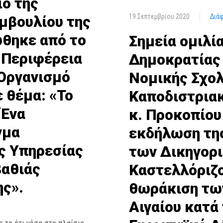
ιο της
19 Σεπτεμβρίου 2020
Διά
μβουλίου της
ώθηκε από το
Σημεία ομιλί
 Περιφέρεια
Δημοκρατίας 
 Οργανισμό
Νομικής Σχολ
ε θέμα: «Το
Καποδιστρια
 Ένα
κ. Προκοπίου
γμα
εκδήλωση της
ς Υπηρεσίας
των Δικηγορ
βαθιάς
Καστελλόριζο
ης».
θωράκιση τω
Αιγαίου κατά 