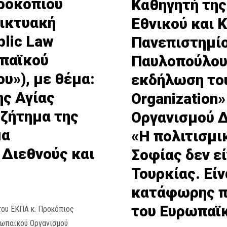
ροκοπίου
Καθηγητή της
δικτυακή
Εθνικού και 
lic Law
Πανεπιστημί
ωπαϊκού
Παυλοπούλου,
υ»), με θέμα:
εκδήλωση του
ης Αγίας
Organization
 ζήτημα της
Οργανισμού Δ
μα
«Η πολιτισμι
Διεθνούς και
Σοφίας δεν ε
Τουρκίας. Είν
κατάφωρης πα
του Ευρωπαϊκ
του ΕΚΠΑ κ. Προκόπιος
ρωπαϊκού Οργανισμού