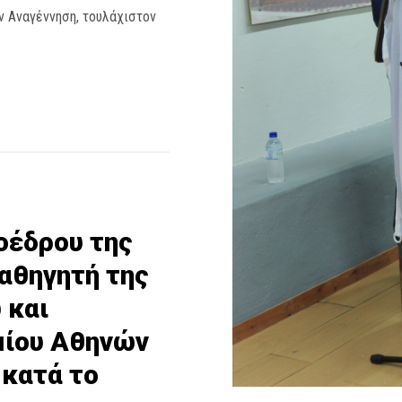
ην Αναγέννηση, τουλάχιστον
οέδρου της
αθηγητή της
 και
μίου Αθηνών
 κατά το