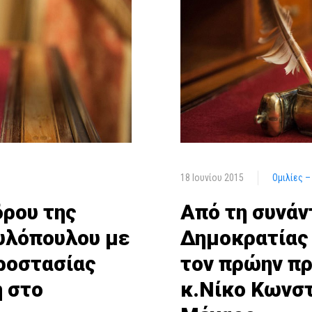
18 Ιουνίου 2015
Ομιλίες 
δρου της
Από τη συνάν
υλόπουλου με
Δημοκρατίας
ροστασίας
τον πρώην πρ
η στο
κ.Νίκο Κωνσ