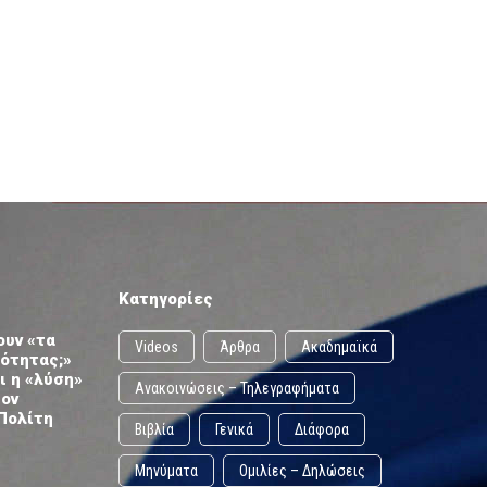
Κατηγορίες
ουν «τα
Videos
Άρθρα
Ακαδημαϊκά
ωότητας;»
ι η «λύση»
Ανακοινώσεις – Τηλεγραφήματα
τον
Πολίτη
Βιβλία
Γενικά
Διάφορα
Μηνύματα
Ομιλίες – Δηλώσεις