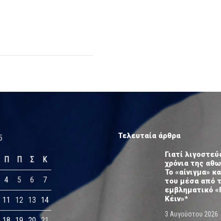
Τελευταία άρθρα
5
Γιατί λιγοστεύ
Π
Π
Σ
Κ
χρόνια της αθ
Το «αίνιγμα» κα
4
5
6
7
του μέσα από 
εμβληματικό «
Κέιν»*
11
12
13
14
3 Αυγούστου 2026
18
19
20
21