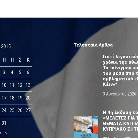
Τελευταία άρθρα
 2015
Γιατί λιγοστεύ
Π
Π
Σ
Κ
χρόνια της αθ
Το «αίνιγμα» κα
3
4
5
6
του μέσα από 
εμβληματικό «
Κέιν»*
10
11
12
13
3 Αυγούστου 2026
17
18
19
20
24
25
26
27
Η 4η έκδοση το
«ΜΕΛΕΤΕΣ ΓΙΑ 
31
ΘΕΜΑΤΑ ΚΑΙ ΓΙ
ΚΥΠΡΙΑΚΟ ΖΗΤ
ν