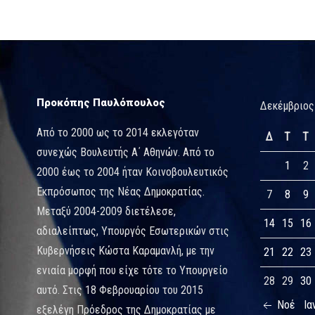
Προκόπης Παυλόπουλος
Δεκέμβριος
Από το 2000 ως το 2014 εκλεγόταν
Δ
Τ
Τ
συνεχώς Βουλευτής Α΄ Αθηνών. Από το
1
2
2000 έως το 2004 ήταν Κοινοβουλευτικός
Εκπρόσωπος της Νέας Δημοκρατίας.
7
8
9
Μεταξύ 2004-2009 διετέλεσε,
14
15
16
αδιαλείπτως, Υπουργός Εσωτερικών στις
Κυβερνήσεις Κώστα Καραμανλή, με την
21
22
23
ενιαία μορφή που είχε τότε το Υπουργείο
28
29
30
αυτό. Στις 18 Φεβρουαρίου του 2015
Νοέ
Ια
εξελέγη Πρόεδρος της Δημοκρατίας με