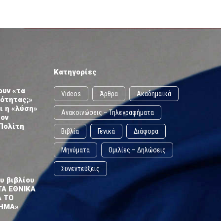
Κατηγορίες
ουν «τα
Videos
Άρθρα
Ακαδημαϊκά
ωότητας;»
ι η «λύση»
Ανακοινώσεις – Τηλεγραφήματα
τον
Πολίτη
Βιβλία
Γενικά
Διάφορα
Μηνύματα
Ομιλίες – Δηλώσεις
Συνεντεύξεις
υ βιβλίου
ΤΑ ΕΘΝΙΚΑ
Α ΤΟ
ΗΜΑ»