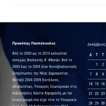
Προκόπης Παυλόπουλος
Δεκέμβριος
Από το 2000 ως το 2014 εκλεγόταν
Δ
Τ
Τ
συνεχώς Βουλευτής Α΄ Αθηνών. Από το
1
2
2000 έως το 2004 ήταν Κοινοβουλευτικός
Εκπρόσωπος της Νέας Δημοκρατίας.
7
8
9
Μεταξύ 2004-2009 διετέλεσε,
14
15
16
αδιαλείπτως, Υπουργός Εσωτερικών στις
Κυβερνήσεις Κώστα Καραμανλή, με την
21
22
23
ενιαία μορφή που είχε τότε το Υπουργείο
28
29
30