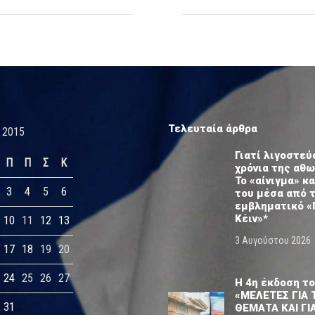
Τελευταία άρθρα
 2015
Γιατί λιγοστεύ
Π
Π
Σ
Κ
χρόνια της αθ
Το «αίνιγμα» κα
3
4
5
6
του μέσα από 
εμβληματικό «
Κέιν»*
10
11
12
13
3 Αυγούστου 2026
17
18
19
20
24
25
26
27
Η 4η έκδοση το
«ΜΕΛΕΤΕΣ ΓΙΑ 
31
ΘΕΜΑΤΑ ΚΑΙ ΓΙ