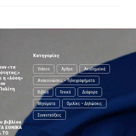
Κατηγορίες
ουν «τα
Videos
Άρθρα
Ακαδημαϊκά
ωότητας;»
ι η «λύση»
Ανακοινώσεις – Τηλεγραφήματα
τον
Πολίτη
Βιβλία
Γενικά
Διάφορα
Μηνύματα
Ομιλίες – Δηλώσεις
Συνεντεύξεις
υ βιβλίου
ΤΑ ΕΘΝΙΚΑ
Α ΤΟ