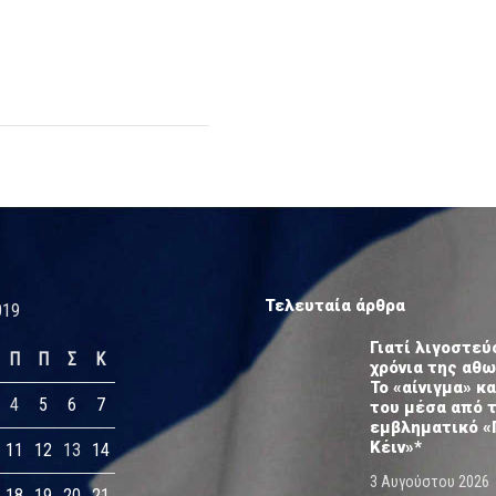
Τελευταία άρθρα
019
Γιατί λιγοστεύ
Π
Π
Σ
Κ
χρόνια της αθ
Το «αίνιγμα» κα
4
5
6
7
του μέσα από 
εμβληματικό «
Κέιν»*
11
12
13
14
3 Αυγούστου 2026
18
19
20
21