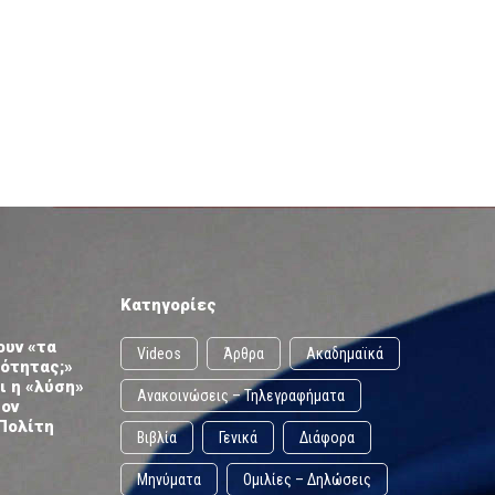
Κατηγορίες
ουν «τα
Videos
Άρθρα
Ακαδημαϊκά
ωότητας;»
ι η «λύση»
Ανακοινώσεις – Τηλεγραφήματα
τον
Πολίτη
Βιβλία
Γενικά
Διάφορα
Μηνύματα
Ομιλίες – Δηλώσεις