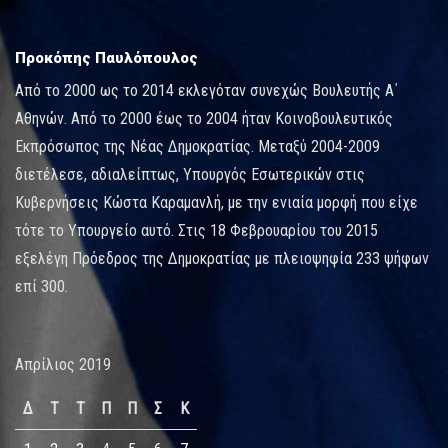
Προκόπης Παυλόπουλος
Από το 2000 ως το 2014 εκλεγόταν συνεχώς Βουλευτής Α΄
Αθηνών. Από το 2000 έως το 2004 ήταν Κοινοβουλευτικός
Εκπρόσωπος της Νέας Δημοκρατίας. Μεταξύ 2004-2009
διετέλεσε, αδιαλείπτως, Υπουργός Εσωτερικών στις
Κυβερνήσεις Κώστα Καραμανλή, με την ενιαία μορφή που είχε
τότε το Υπουργείο αυτό. Στις 18 Φεβρουαρίου του 2015
εξελέγη Πρόεδρος της Δημοκρατίας με πλειοψηφία 233 ψήφων
επί 300.
Απρίλιος 2019
Δ
Τ
Τ
Π
Π
Σ
Κ