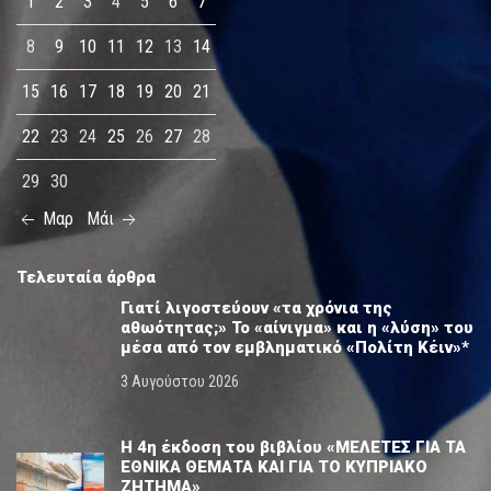
1
2
3
4
5
6
7
8
9
10
11
12
13
14
15
16
17
18
19
20
21
22
23
24
25
26
27
28
29
30
Μαρ
Μάι
Τελευταία άρθρα
Γιατί λιγοστεύουν «τα χρόνια της
αθωότητας;» Το «αίνιγμα» και η «λύση» του
μέσα από τον εμβληματικό «Πολίτη Κέιν»*
3 Αυγούστου 2026
Η 4η έκδοση του βιβλίου «ΜΕΛΕΤΕΣ ΓΙΑ ΤΑ
ΕΘΝΙΚΑ ΘΕΜΑΤΑ ΚΑΙ ΓΙΑ ΤΟ ΚΥΠΡΙΑΚΟ
ΖΗΤΗΜΑ»